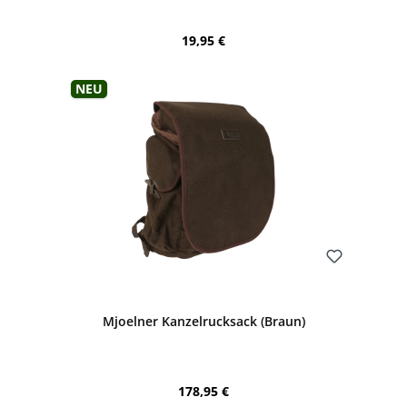
Regulärer Preis:
19,95 €
Neu
Bewerten
Mjoelner Kanzelrucksack (Braun)
Regulärer Preis:
178,95 €