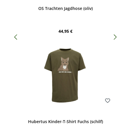
OS Trachten Jagdhose (oliv)
Regulärer Preis:
44,95 €
Bewerten
Hubertus Kinder-T-Shirt Fuchs (schilf)