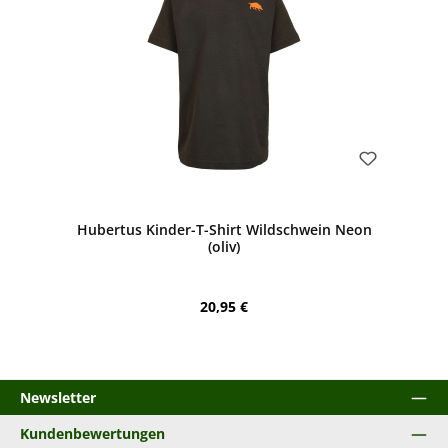
Bewerten
Hubertus Kinder-T-Shirt Wildschwein Neon
(oliv)
Regulärer Preis:
20,95 €
Newsletter
Kundenbewertungen