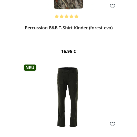
Bewerten
Durchschnittliche Bewertung von 5 von 5 Sternen
Percussion B&B T-Shirt Kinder (forest evo)
Regulärer Preis:
16,95 €
Neu
Bewerten