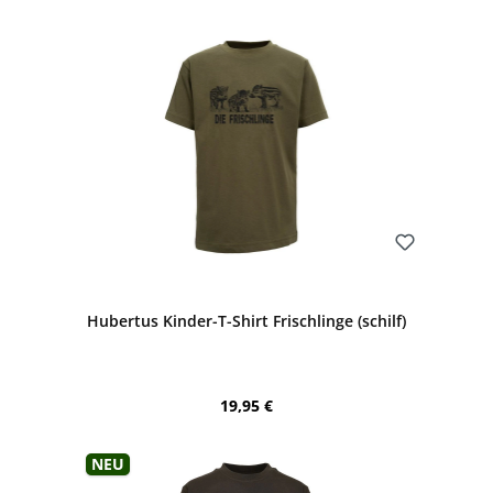
Bewerten
Hubertus Kinder-T-Shirt Frischlinge (schilf)
Regulärer Preis:
19,95 €
Neu