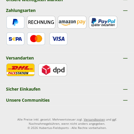
Zahlungsarten
PayPal
Rechnung
Amazon Pay
Später Bezahlen
SEPA Lastschrift
Kredit- oder Debitkarte
Versandarten
DHL
DPD
Sicher Einkaufen
Unsere Communities
Alle Preise inkl. gesetzl. Mehrwertsteuer zzgl.
Versandkosten
und ggf.
Nachnahmegebühren, wenn nicht anders angegeben.
© 2026 Hubertus-Fieldsports - Alle Rechte vorbehalten.