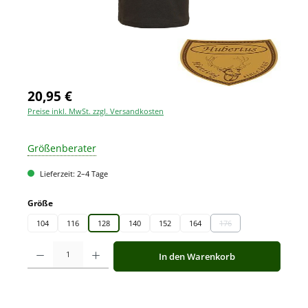
20,95 €
Preise inkl. MwSt. zzgl. Versandkosten
Größenberater
Lieferzeit: 2–4 Tage
auswählen
Größe
104
116
128
140
152
164
176
(Diese Option ist zurzeit 
Produkt Anzahl: Gib den gewünschten Wert ein oder benutze die Schaltfläche
In den Warenkorb