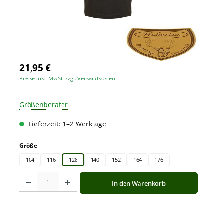
21,95 €
Preise inkl. MwSt. zzgl. Versandkosten
Größenberater
Lieferzeit: 1–2 Werktage
auswählen
Größe
104
116
128
140
152
164
176
Produkt Anzahl: Gib den gewünschten Wert ein oder benutze die Schaltfläche
In den Warenkorb