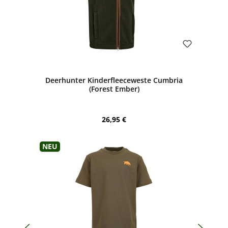
Bewerten
Deerhunter Kinderfleeceweste Cumbria
(Forest Ember)
Regulärer Preis:
26,95 €
Neu