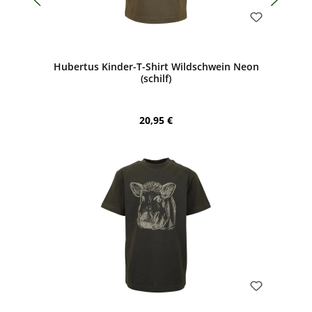
Bewerten
Hubertus Kinder-T-Shirt Wildschwein Neon
(schilf)
Regulärer Preis:
20,95 €
Bewerten