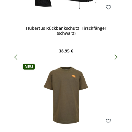
Bewerten
Hubertus Rückbankschutz Hirschfänger
(schwarz)
Regulärer Preis:
38,95 €
Neu
Bewerten