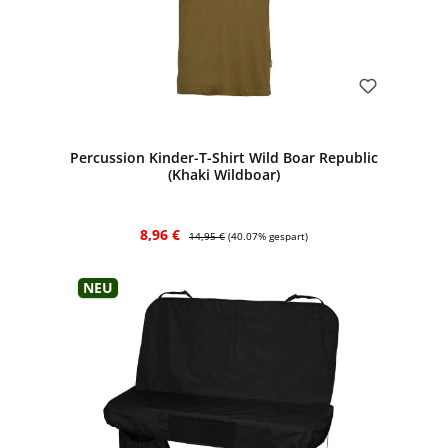
Bewerten
Percussion Kinder-T-Shirt Wild Boar Republic
(Khaki Wildboar)
Verkaufspreis:
Regulärer Preis:
8,96 €
14,95 €
(40.07% gespart)
Neu