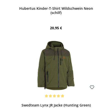
Hubertus Kinder-T-Shirt Wildschwein Neon
(schilf)
Regulärer Preis:
20,95 €
Bewerten
Durchschnittliche Bewertung von 5 von 5 Sternen
Swedteam Lynx JR Jacke (Hunting Green)