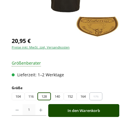
20,95 €
Preise inkl. MwSt. zzgl. Versandkosten
Größenberater
Lieferzeit: 1–2 Werktage
auswählen
Größe
104
116
128
140
152
164
176
(Diese Option ist zurzeit 
Produkt Anzahl: Gib den gewünschten Wert ein oder benutze die Schaltfläche
In den Warenkorb