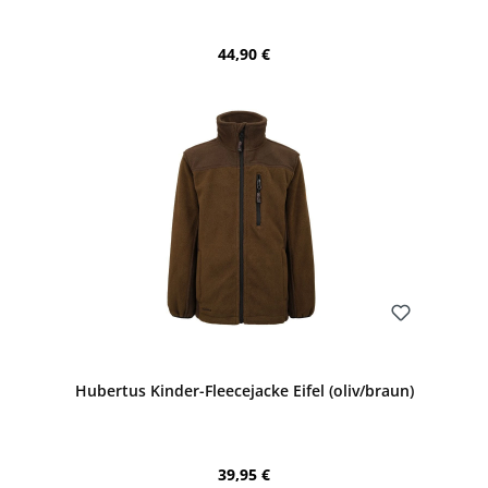
Regulärer Preis:
44,90 €
Bewerten
Hubertus Kinder-Fleecejacke Eifel (oliv/braun)
Regulärer Preis:
39,95 €