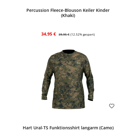
Percussion Fleece-Blouson Keiler Kinder
(Khaki)
Verkaufspreis:
Regulärer Preis:
34,95 €
39,95 €
(12.52% gespart)
Bewerten
Hart Ural-TS Funktionsshirt langarm (Camo)