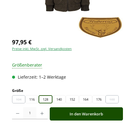
97,95 €
Preise inkl. MwSt. zzgl. Versandkosten
Größenberater
Lieferzeit: 1–2 Werktage
auswählen
Größe
104
116
128
140
152
164
176
188
(Diese Option ist zurzeit nicht verfügbar.)
(Diese Option is
Produkt Anzahl: Gib den gewünschten Wert ein oder benutze die Schaltfläche
In den Warenkorb