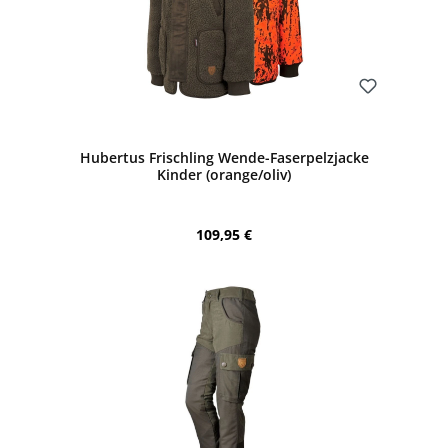
Bewerten
Hubertus Frischling Wende-Faserpelzjacke
Kinder (orange/oliv)
Regulärer Preis:
109,95 €