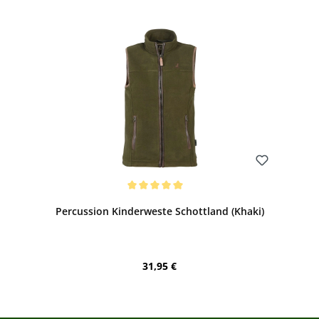
Bewerten
Durchschnittliche Bewertung von 5 von 5 Sternen
Percussion Kinderweste Schottland (Khaki)
Regulärer Preis:
31,95 €