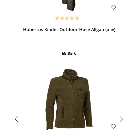
Bewerten
Durchschnittliche Bewertung von 5 von 5 Sternen
Hubertus Kinder Outdoor-Hose Allgäu (oliv)
Regulärer Preis:
68,95 €
Bewerten