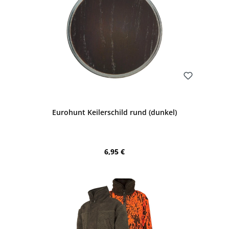
Bewerten
Eurohunt Keilerschild rund (dunkel)
Regulärer Preis:
6,95 €