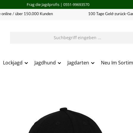
Frag die Jagdprofis
| 0551-99693570
 online / über 150.000 Kunden
100 Tage Geld-zurück-Gar
Lockjagd
Jagdhund
Jagdarten
Neu Im Sorti
erie überspringen