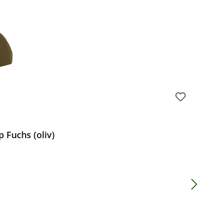
 Fuchs (oliv)
 Preis: