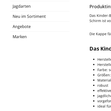
Jagdarten
Produktin
Das Kinder-B
Neu im Sortiment
Schirm ist v
Angebote
Die Kappe fä
Marken
Das Kind
Herstell
Herstel
Farbe: 
Größen:
Materia
robust
effekti
jagdlich
vorgefo
ideal fü