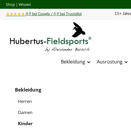
Shop
|
Wissen
 Hauptinhalt springen
Zur Suche springen
Zur Hauptnavigation springen
★★★★★
15+ Jahre
4,9 bei Google / 4,9 bei Trustpilot
Bekleidung
Ausrüstung
Bildergal
Bekleidung
Herren
Damen
Kinder