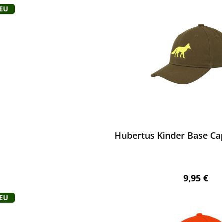
Neu
ewerten
Hubertus Kinder Base Cap
Regulärer
9,95 €
Neu