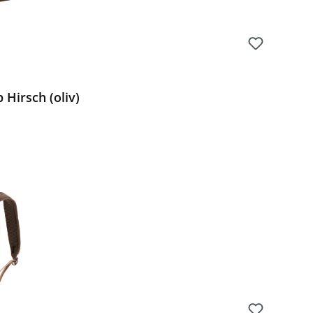
Hirsch (oliv)
 Preis: