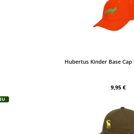
ewerten
Hubertus Kinder Base Cap 
Regulärer
9,95 €
Neu