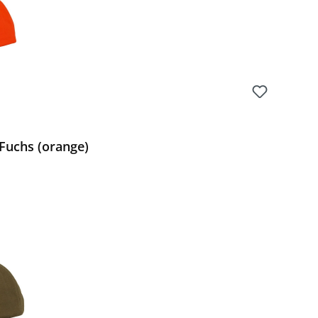
Fuchs (orange)
 Preis: