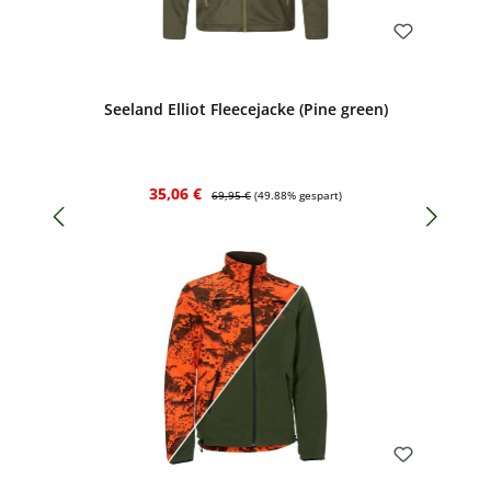
Bewerten
Seeland Elliot Fleecejacke (Pine green)
Verkaufspreis:
Regulärer Preis:
35,06 €
69,95 €
(49.88% gespart)
Bewerten