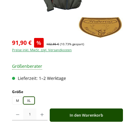
91,90 €
%
102,95 €
(10.73% gespart)
Preise inkl. MwSt. zzgl. Versandkosten
Größenberater
Lieferzeit: 1–2 Werktage
auswählen
Größe
M
XL
Produkt Anzahl: Gib den gewünschten Wert ein oder benutze die Schaltfläche
In den Warenkorb