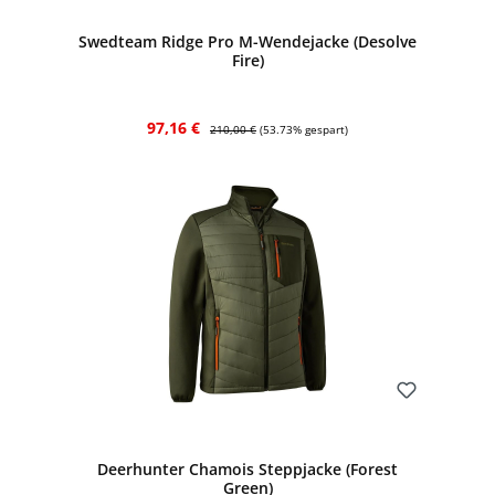
Swedteam Ridge Pro M-Wendejacke (Desolve
Fire)
Verkaufspreis:
Regulärer Preis:
97,16 €
210,00 €
(53.73% gespart)
Bewerten
Deerhunter Chamois Steppjacke (Forest
Green)