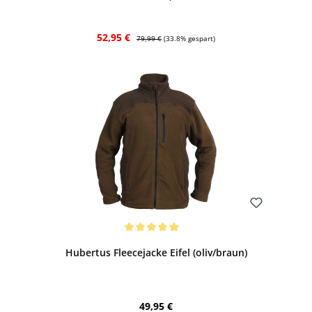
Verkaufspreis:
Regulärer Preis:
52,95 €
79,99 €
(33.8% gespart)
Bewerten
Durchschnittliche Bewertung von 5 von 5 Sternen
Hubertus Fleecejacke Eifel (oliv/braun)
Regulärer Preis:
49,95 €