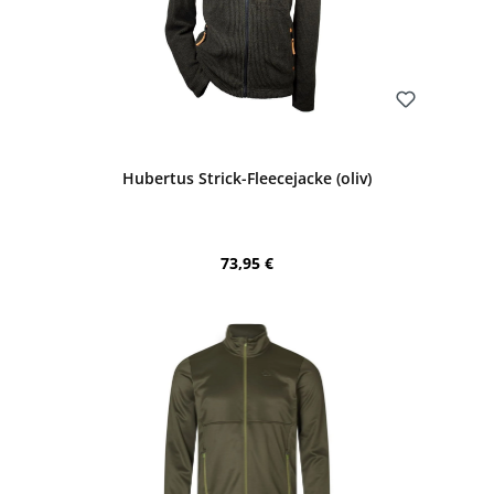
Bewerten
Hubertus Strick-Fleecejacke (oliv)
Regulärer Preis:
73,95 €