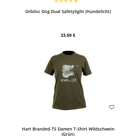
Durchschnittliche Bewertung von 4.86 von 5 Sternen
Orbiloc Dog Dual Safetylight (Hundelicht)
Regulärer Preis:
23,50 €
Bewerten
Hart Branded-TS Damen T-Shirt Wildschwein
(Grün)