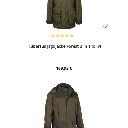
Bewerten
Durchschnittliche Bewertung von 4.68 von 5 Sternen
Hubertus Jagdjacke Forest 3 in 1 (oliv)
Regulärer Preis:
169,95 €