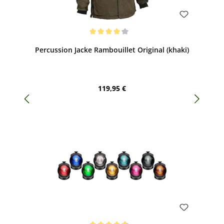
Bewerten
Durchschnittliche Bewertung von 4 von 5 Sternen
Percussion Jacke Rambouillet Original (khaki)
Regulärer Preis:
119,95 €
Bewerten