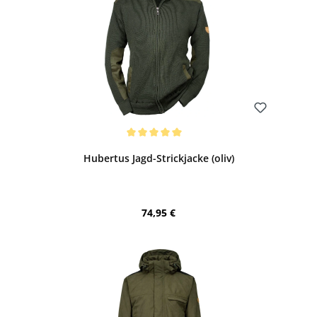
Bewerten
Durchschnittliche Bewertung von 5 von 5 Sternen
Hubertus Jagd-Strickjacke (oliv)
Regulärer Preis:
74,95 €