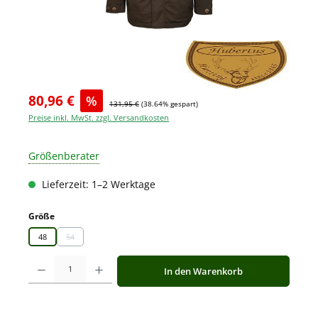
80,96 €
%
131,95 €
(38.64% gespart)
Preise inkl. MwSt. zzgl. Versandkosten
Größenberater
Lieferzeit: 1–2 Werktage
auswählen
Größe
48
54
(Diese Option ist zurzeit nicht verfügbar.)
Produkt Anzahl: Gib den gewünschten Wert ein oder benutze die Schaltfläche
In den Warenkorb