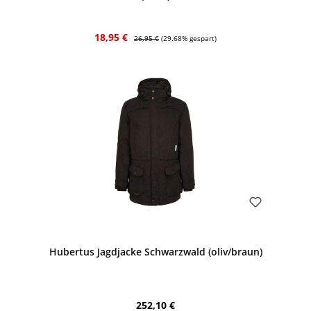
Verkaufspreis:
Regulärer Preis:
18,95 €
26,95 €
(29.68% gespart)
Bewerten
Hubertus Jagdjacke Schwarzwald (oliv/braun)
Regulärer Preis:
252,10 €