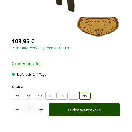
108,95 €
Preise inkl. MwSt. zzgl. Versandkosten
Größenberater
Lieferzeit: 2–4 Tage
auswählen
Größe
36
38
40
42
44
46
48
(Diese Option ist zurzeit nicht verfügbar.)
(Diese Option ist zurzeit nicht verfügbar.)
(Diese Option ist zurzeit nicht verfügbar.)
Produkt Anzahl: Gib den gewünschten Wert ein oder benutze die Schaltfläche
In den Warenkorb