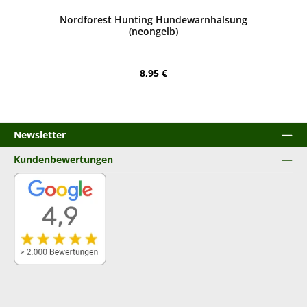
Nordforest Hunting Hundewarnhalsung
(neongelb)
Regulärer Preis:
8,95 €
Newsletter
Kundenbewertungen