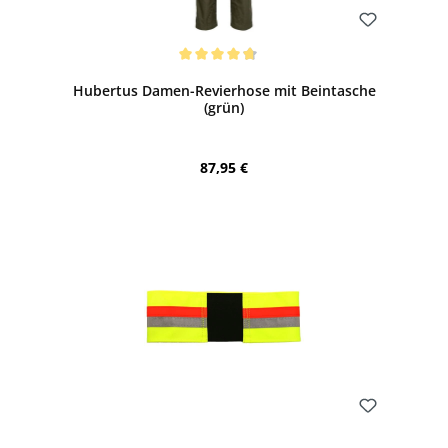
Bewerten
Durchschnittliche Bewertung von 4.75 von 5 Sternen
Hubertus Damen-Revierhose mit Beintasche
(grün)
Regulärer Preis:
87,95 €
Bewerten