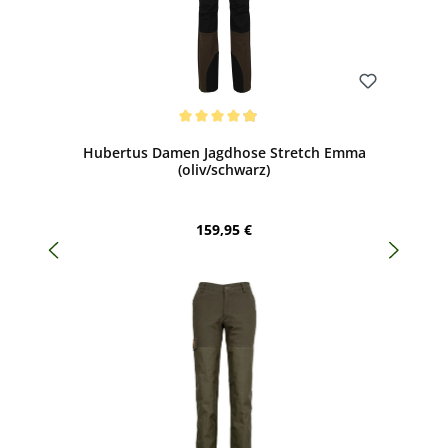
Bewerten
Durchschnittliche Bewertung von 4.94 von 5 Sternen
Hubertus Damen Jagdhose Stretch Emma
(oliv/schwarz)
Regulärer Preis:
159,95 €