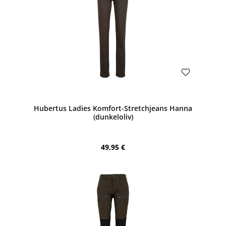
Bewerten
Hubertus Ladies Komfort-Stretchjeans Hanna
(dunkeloliv)
Regulärer Preis:
49,95 €