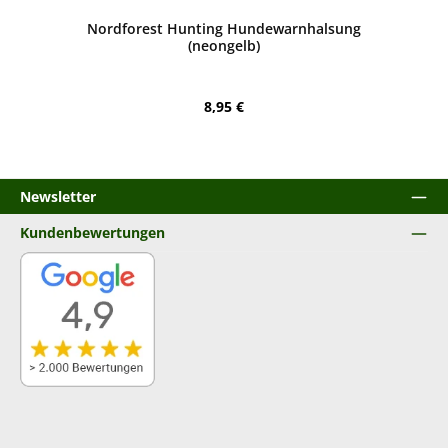
Nordforest Hunting Hundewarnhalsung
(neongelb)
Regulärer Preis:
8,95 €
Newsletter
Kundenbewertungen