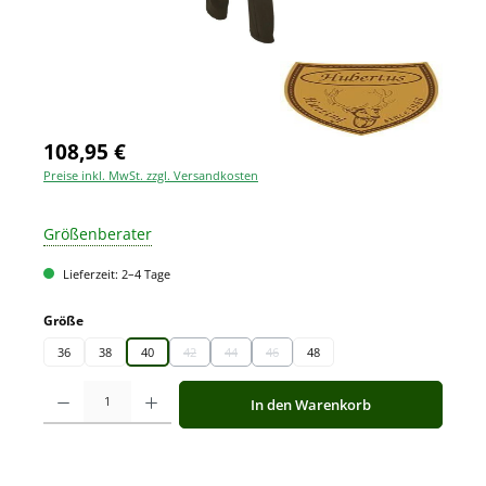
108,95 €
Preise inkl. MwSt. zzgl. Versandkosten
Größenberater
Lieferzeit: 2–4 Tage
auswählen
Größe
36
38
40
42
44
46
48
(Diese Option ist zurzeit nicht verfügbar.)
(Diese Option ist zurzeit nicht verfügbar.)
(Diese Option ist zurzeit nicht verfügbar.)
Produkt Anzahl: Gib den gewünschten Wert ein oder benutze die Schaltfläche
In den Warenkorb