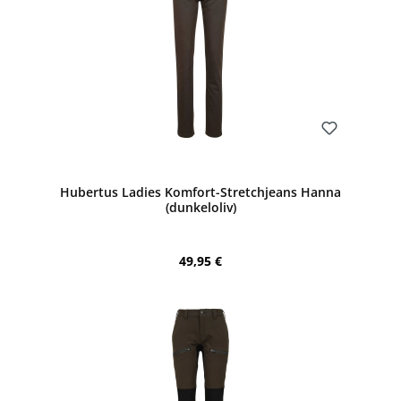
Bewerten
Hubertus Ladies Komfort-Stretchjeans Hanna
(dunkeloliv)
Regulärer Preis:
49,95 €