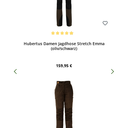
Bewerten
Durchschnittliche Bewertung von 4.94 von 5 Sternen
Hubertus Damen Jagdhose Stretch Emma
(oliv/schwarz)
Regulärer Preis:
159,95 €