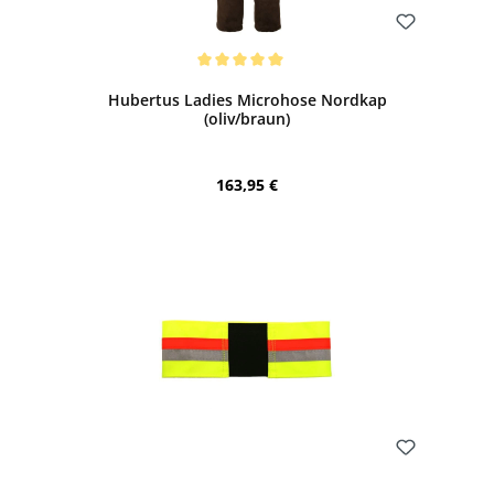
Bewerten
Durchschnittliche Bewertung von 5 von 5 Sternen
Hubertus Ladies Microhose Nordkap
(oliv/braun)
Regulärer Preis:
163,95 €
Bewerten