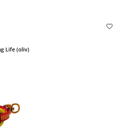
 Life (oliv)
Preis: