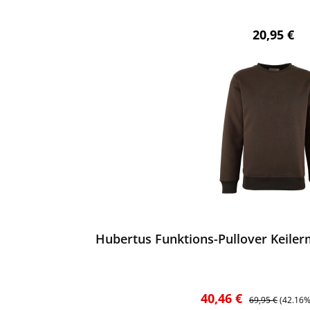
Regulärer 
20,95 €
ewerten
Hubertus Funktions-Pullover Keilerm
Verkaufspreis:
Regulärer Preis:
40,46 €
69,95 €
(42.16%