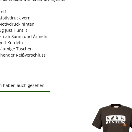
toff
 Motivdruck vorn
Motivdruck hinten
ug Just Hunt It
en an Saum und Ärmeln
mit Kordeln
räumige Taschen
hender Reißverschluss
n haben auch gesehen
ktgalerie überspringen