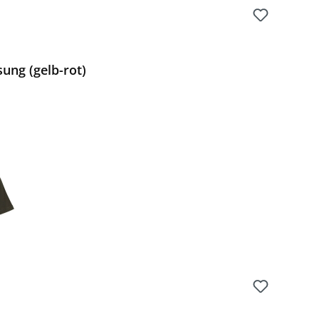
ung (gelb-rot)
Preis: