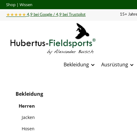
Shop
|
Wissen
 Hauptinhalt springen
Zur Suche springen
Zur Hauptnavigation springen
★★★★★
15+ Jahre
4,9 bei Google / 4,9 bei Trustpilot
Bekleidung
Ausrüstung
Bildergal
Bekleidung
Herren
Jacken
Hosen