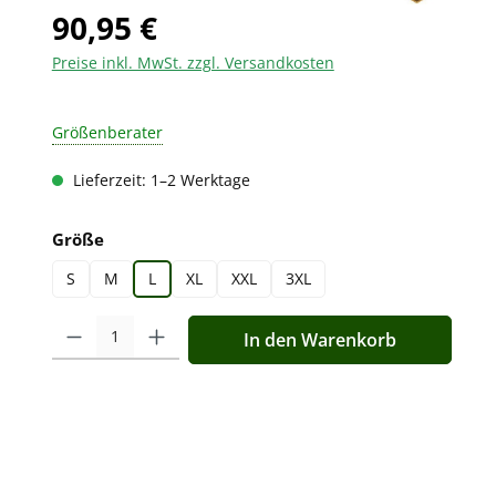
90,95 €
Preise inkl. MwSt. zzgl. Versandkosten
Größenberater
Lieferzeit: 1–2 Werktage
auswählen
Größe
S
M
L
XL
XXL
3XL
Produkt Anzahl: Gib den gewünschten Wert ein oder benutz
In den Warenkorb