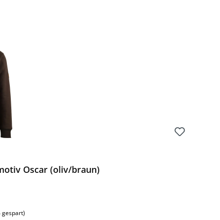
Preis:
otiv Oscar (oliv/braun)
 gespart)