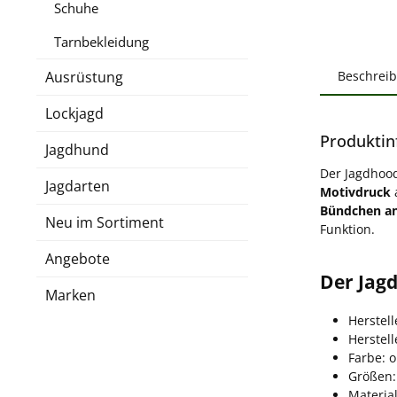
Schuhe
Tarnbekleidung
Ausrüstung
Beschrei
Lockjagd
Produktin
Jagdhund
Der Jagdhoo
Jagdarten
Motivdruck
Bündchen a
Neu im Sortiment
Funktion.
Angebote
Der Jagd
Marken
Herstell
Herstel
Farbe: o
Größen:
Materia