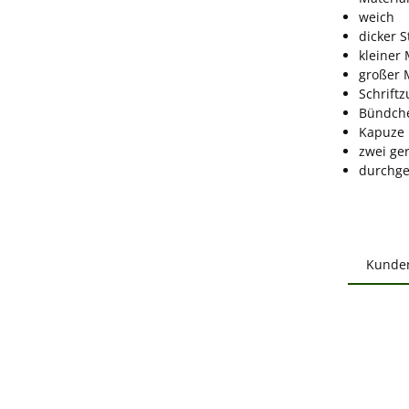
weich
dicker S
kleiner
großer 
Schriftz
Bündch
Kapuze 
zwei ge
durchge
Kunde
Produ