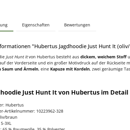
bung
Eigenschaften
Bewertungen
formationen "Hubertus Jagdhoodie Just Hunt It (oliv
die
Just Hunt It
von Hubertus besteht aus
dickem, weichem Stoff
u
auf der Vorderseite und ein großer Motivdruck auf der Rückseite 
n Saum und Ärmeln
, eine
Kapuze mit Kordeln
, zwei geräumige Ta
hoodie Just Hunt It von Hubertus im Detail
er: Hubertus
ler-Artikelnummer: 10223962-328
liv/braun
 S-3XL
l: 65 % Baumwolle, 35 % Polyester