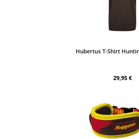
ewerten
Hubertus T-Shirt Hunting
Regulärer 
29,95 €