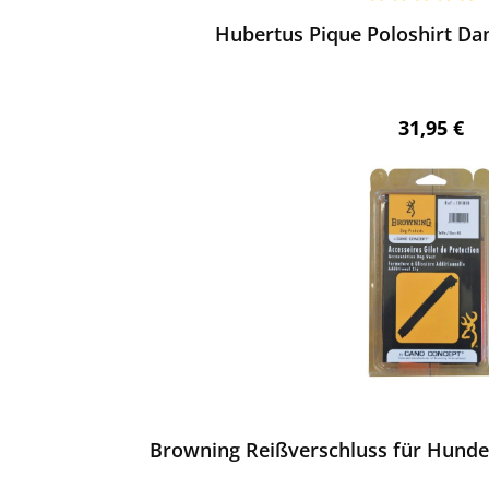
chnittliche Bewertung von 5 von 5 Sternen
Hubertus Pique Poloshirt Da
Regulärer 
31,95 €
ewerten
Browning Reißverschluss für Hunde