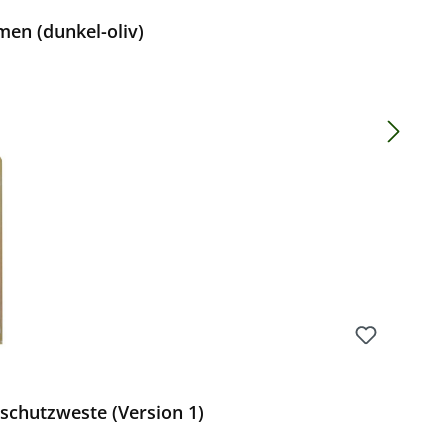
men (dunkel-oliv)
Preis:
schutzweste (Version 1)