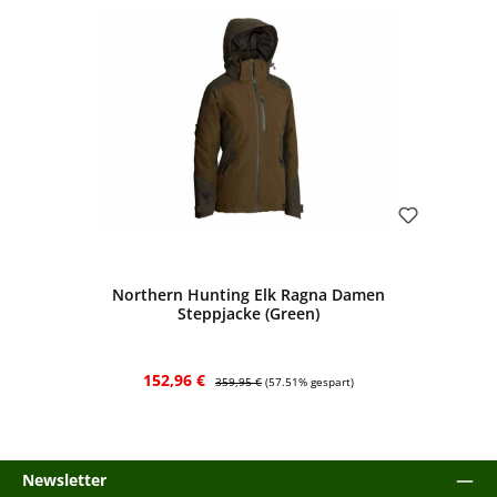
Bewerten
Northern Hunting Elk Ragna Damen
Steppjacke (Green)
Verkaufspreis:
Regulärer Preis:
152,96 €
359,95 €
(57.51% gespart)
Newsletter