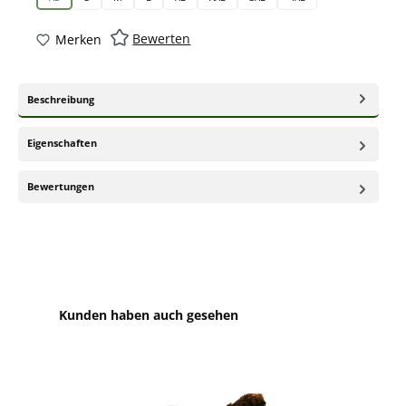
(Diese Option ist zurzeit nicht verfügbar.)
Bewerten
Merken
Beschreibung
Eigenschaften
Bewertungen
Produktgalerie überspringen
Kunden haben auch gesehen