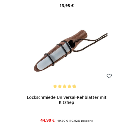
Regulärer Preis:
13,95 €
Bewerten
Durchschnittliche Bewertung von 4.96 von 5 Sternen
Lockschmiede Universal-Rehblatter mit
Kitzfiep
Verkaufspreis:
Regulärer Preis:
44,90 €
49,90 €
(10.02% gespart)