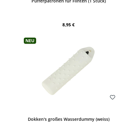
Pufferpatronen für Flinten (1 Stück)
Regulärer Preis:
8,95 €
Neu
Bewerten
Dokken's großes Wasserdummy (weiss)