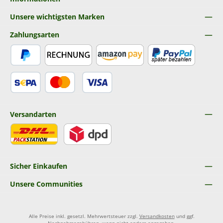
Unsere wichtigsten Marken
Zahlungsarten
PayPal
Rechnung
Amazon Pay
Später Bezahlen
SEPA Lastschrift
Kredit- oder Debitkarte
Versandarten
DHL
DPD
Sicher Einkaufen
Unsere Communities
Alle Preise inkl. gesetzl. Mehrwertsteuer zzgl.
Versandkosten
und ggf.