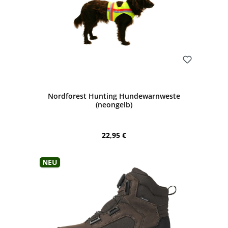
Bewerten
Nordforest Hunting Hundewarnweste
(neongelb)
Regulärer Preis:
22,95 €
Neu