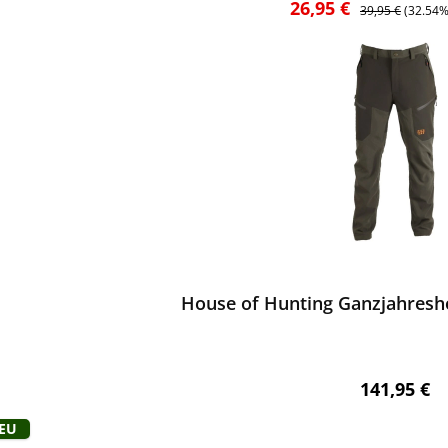
Verkaufspreis:
Regulärer Preis:
26,95 €
39,95 €
(32.54%
ewerten
House of Hunting Ganzjahresh
Regulärer 
141,95 €
Neu