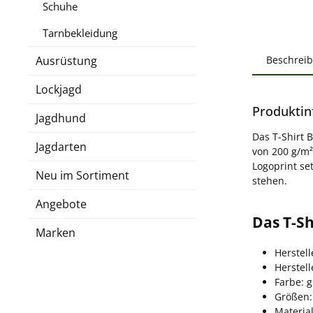
Schuhe
Tarnbekleidung
Ausrüstung
Beschrei
Lockjagd
Produktin
Jagdhund
Das T-Shirt 
Jagdarten
von 200 g/m²
Logoprint se
Neu im Sortiment
stehen.
Angebote
Das T-Sh
Marken
Herstell
Herstel
Farbe: 
Größen:
Materia