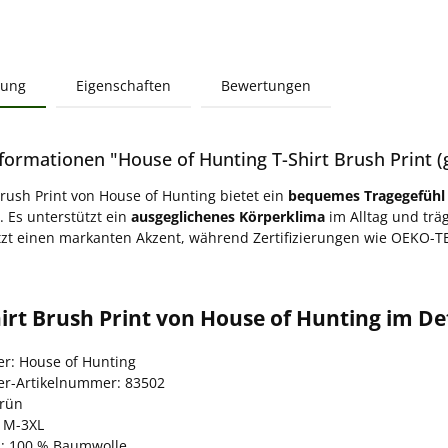
bung
Eigenschaften
Bewertungen
formationen "House of Hunting T-Shirt Brush Print (
Brush Print von House of Hunting bietet ein
bequemes Tragegefühl
. Es unterstützt ein
ausgeglichenes Körperklima
im Alltag und trä
tzt einen markanten Akzent, während Zertifizierungen wie OEKO-T
irt Brush Print von House of Hunting im De
er: House of Hunting
ler-Artikelnummer: 83502
grün
 M-3XL
l: 100 % Baumwolle