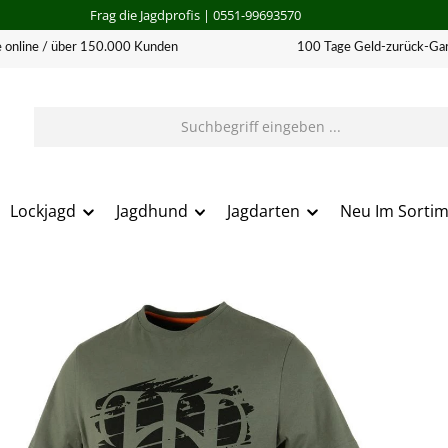
Frag die Jagdprofis
| 0551-99693570
 online / über 150.000 Kunden
100 Tage Geld-zurück-Gar
Lockjagd
Jagdhund
Jagdarten
Neu Im Sorti
erie überspringen