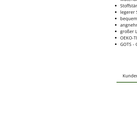
Stoffstä
legerer 
bequeme
angnehm
großer 
OEKO-T
GOTS - 
Kunde
Produ