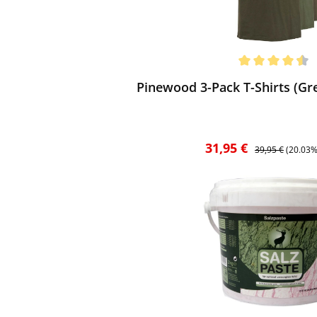
ewerten
chnittliche Bewertung von 4.5 von 5 Sternen
Pinewood 3-Pack T-Shirts (G
Verkaufspreis:
Regulärer Preis:
31,95 €
39,95 €
(20.03%