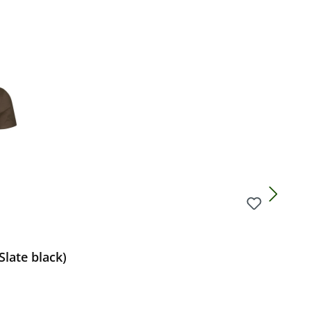
Preis:
Slate black)