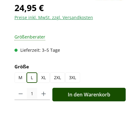
24,95 €
Preise inkl. MwSt. zzgl. Versandkosten
Größenberater
Lieferzeit: 3–5 Tage
auswählen
Größe
M
L
XL
2XL
3XL
Produkt Anzahl: Gib den gewünschten Wert ein oder benutz
In den Warenkorb