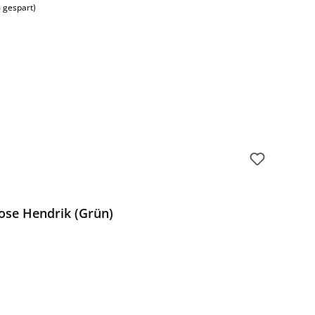
 gespart)
ose Hendrik (Grün)
Preis: