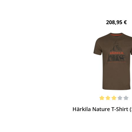
Regulärer 
208,95 €
ewerten
chnittliche Bewertung von 3 von 5 Sternen
Härkila Nature T-Shirt (