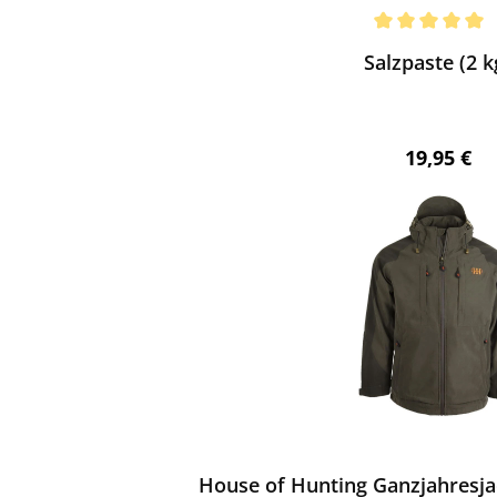
ewerten
chnittliche Bewertung von 5 von 5 Sternen
Salzpaste (2 k
Regulärer 
19,95 €
ewerten
House of Hunting Ganzjahresja