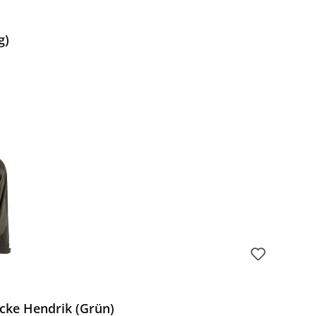
g)
Preis:
cke Hendrik (Grün)