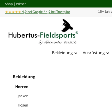
Shop
|
Wissen
 Hauptinhalt springen
Zur Suche springen
Zur Hauptnavigation springen
★★★★★
15+ Jahre
4,9 bei Google / 4,9 bei Trustpilot
Bekleidung
Ausrüstung
Bildergal
Bekleidung
Herren
Jacken
Hosen