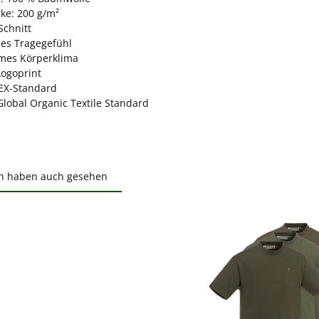
rke: 200 g/m²
Schnitt
s Tragegefühl
es Körperklima
Logoprint
EX-Standard
Global Organic Textile Standard
n haben auch gesehen
ktgalerie überspringen