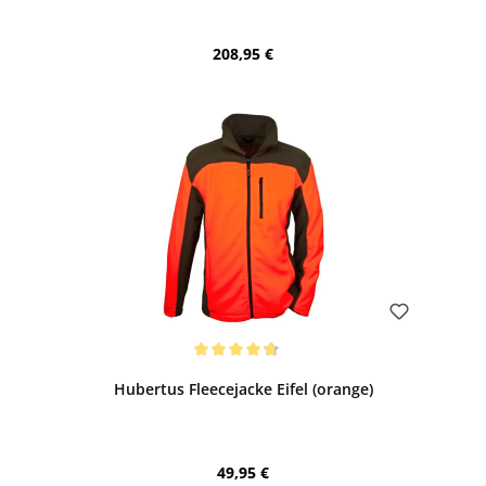
Regulärer Preis:
208,95 €
Bewerten
Durchschnittliche Bewertung von 4.83 von 5 Sternen
Hubertus Fleecejacke Eifel (orange)
Regulärer Preis:
49,95 €