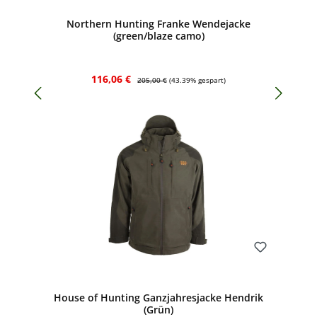
Northern Hunting Franke Wendejacke
(green/blaze camo)
Verkaufspreis:
Regulärer Preis:
116,06 €
205,00 €
(43.39% gespart)
Bewerten
House of Hunting Ganzjahresjacke Hendrik
(Grün)