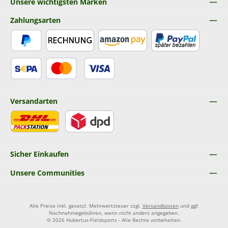
Unsere wichtigsten Marken
Zahlungsarten
PayPal
Rechnung
Amazon Pay
Später Bezahlen
SEPA Lastschrift
Kredit- oder Debitkarte
Versandarten
DHL
DPD
Sicher Einkaufen
Unsere Communities
Alle Preise inkl. gesetzl. Mehrwertsteuer zzgl.
Versandkosten
und ggf.
Nachnahmegebühren, wenn nicht anders angegeben.
© 2026 Hubertus-Fieldsports - Alle Rechte vorbehalten.