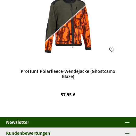
Bewerten
ProHunt Polarfleece-Wendejacke (Ghostcamo
Blaze)
Regulärer Preis:
57,95 €
Newsletter
Kundenbewertungen