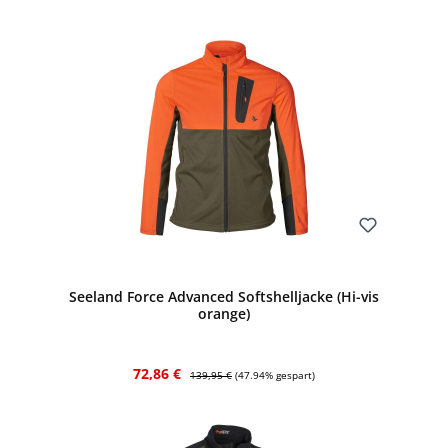
Bewerten
Seeland Force Advanced Softshelljacke (Hi-vis
orange)
Verkaufspreis:
Regulärer Preis:
72,86 €
139,95 €
(47.94% gespart)