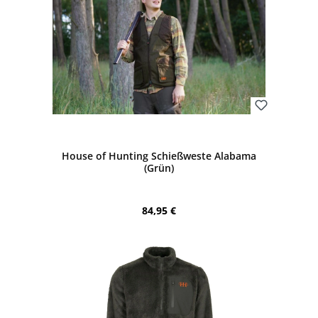
Bewerten
House of Hunting Schießweste Alabama
(Grün)
Regulärer Preis:
84,95 €