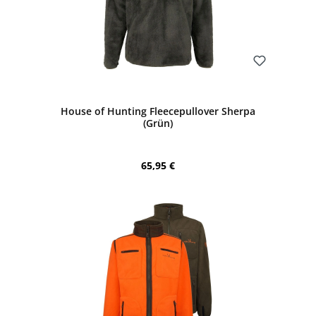
Bewerten
House of Hunting Fleecepullover Sherpa
(Grün)
Regulärer Preis:
65,95 €