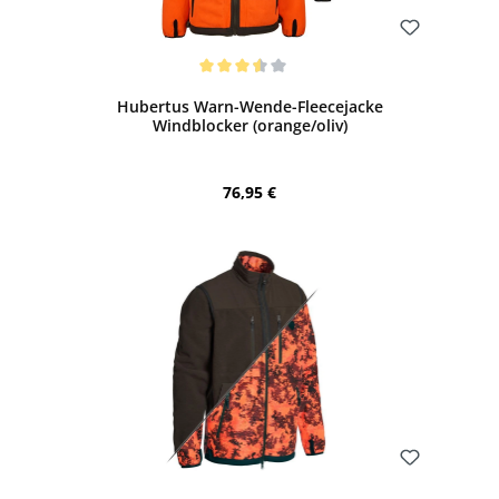
Bewerten
Durchschnittliche Bewertung von 3.5 von 5 Sternen
Hubertus Warn-Wende-Fleecejacke
Windblocker (orange/oliv)
Regulärer Preis:
76,95 €
Bewerten