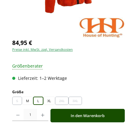
84,95 €
Preise inkl. MwSt. zzgl. Versandkosten
Größenberater
Lieferzeit: 1–2 Werktage
auswählen
Größe
S
M
L
XL
2XL
3XL
(Diese Option ist zurzeit nicht verfügbar.)
(Diese Option ist zurzeit nicht verfügbar.)
(Diese Option ist zurzeit nicht verfügbar.)
Produkt Anzahl: Gib den gewünschten Wert ein oder benutze die Schaltfläche
In den Warenkorb