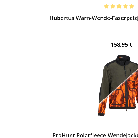
ewerten
chnittliche Bewertung von 5 von 5 Sternen
Hubertus Warn-Wende-Faserpelzja
Regulärer 
158,95 €
ewerten
ProHunt Polarfleece-Wendejack