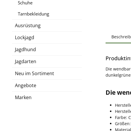
Schuhe
Tarnbekleidung
Ausrüstung
Beschrei
Lockjagd
Jagdhund
Produktin
Jagdarten
Die wendbare
Neu im Sortiment
dunkelgrüne S
Angebote
Die wen
Marken
Herstell
Herstel
Farbe: 
Größen:
Material