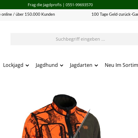
Frag die Jagdprofis
| 0551-99693570
 online / über 150.000 Kunden
100 Tage Geld-zurück-Gar
Lockjagd
Jagdhund
Jagdarten
Neu Im Sorti
erie überspringen