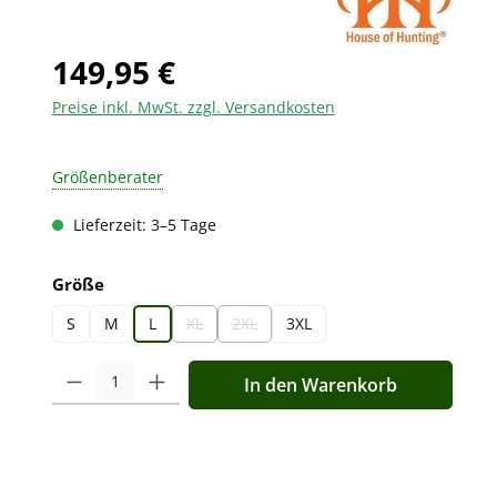
149,95 €
Preise inkl. MwSt. zzgl. Versandkosten
Größenberater
Lieferzeit: 3–5 Tage
auswählen
Größe
S
M
L
XL
2XL
3XL
(Diese Option ist zurzeit nicht verfügbar.)
(Diese Option ist zurzeit nicht verfügbar.)
Produkt Anzahl: Gib den gewünschten Wert ein oder benutz
In den Warenkorb