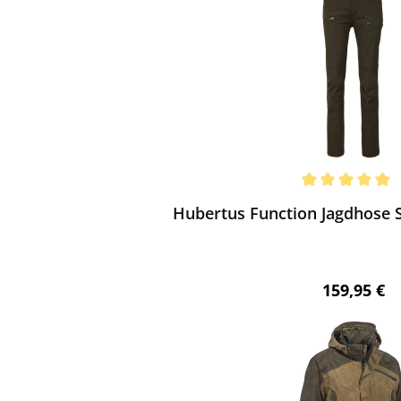
ewerten
chnittliche Bewertung von 5 von 5 Sternen
Hubertus Function Jagdhose St
Regulärer 
159,95 €