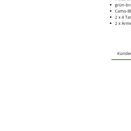
grün-br
Camo-Bl
2 x 4 T
2 x Ärm
Kunde
Produ