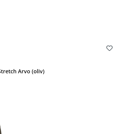
retch Arvo (oliv)
Preis: