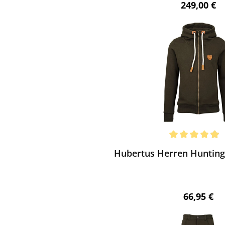
Regulärer 
249,00 €
ewerten
chnittliche Bewertung von 4.92 von 5 Sternen
Hubertus Herren Hunting 
Regulärer 
66,95 €