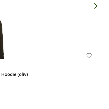
Preis:
Hoodie (oliv)
Preis: