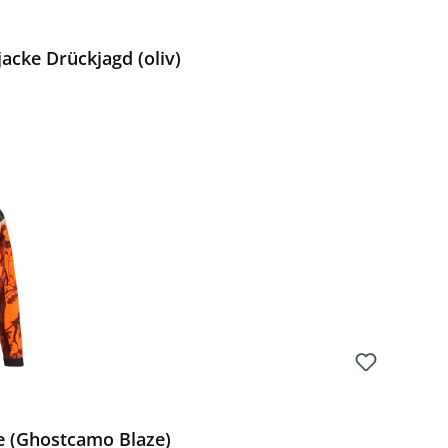
cke Drückjagd (oliv)
Preis:
e (Ghostcamo Blaze)