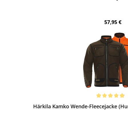
Regulärer 
57,95 €
ewerten
chnittliche Bewertung von 4.88 von 5 Sternen
Härkila Kamko Wende-Fleecejacke (Hu