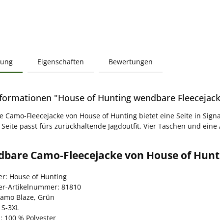
bung
Eigenschaften
Bewertungen
formationen "House of Hunting wendbare Fleecejack
 Camo-Fleecejacke von House of Hunting bietet eine Seite in Signal
eite passt fürs zurückhaltende Jagdoutfit. Vier Taschen und eine Är
dbare Camo-Fleecejacke von House of Hunti
er: House of Hunting
ler-Artikelnummer: 81810
Camo Blaze, Grün
 S-3XL
: 100 % Polyester