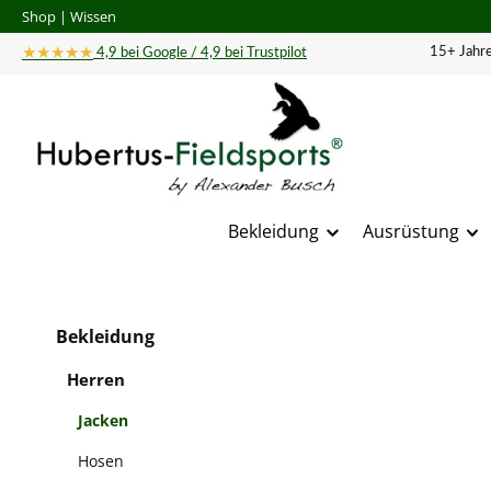
Shop
|
Wissen
 Hauptinhalt springen
Zur Suche springen
Zur Hauptnavigation springen
★★★★★
15+ Jahre
4,9 bei Google / 4,9 bei Trustpilot
Bekleidung
Ausrüstung
Bildergal
Bekleidung
Herren
Jacken
Hosen