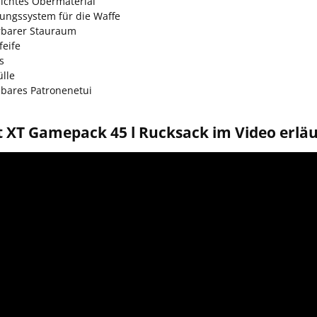
ichtes Obermaterial
gungssystem für die Waffe
rbarer Stauraum
feife
s
lle
ares Patronenetui
t XT Gamepack 45 l Rucksack im Video erläu