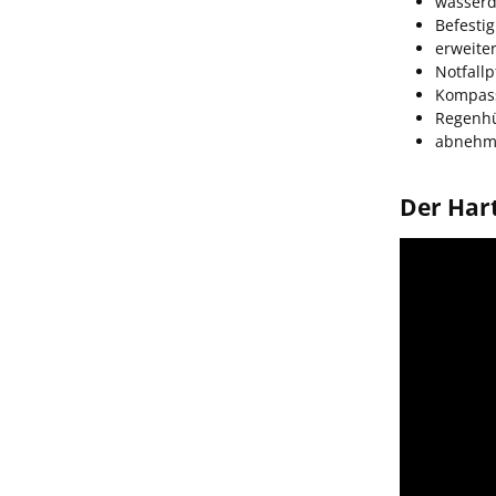
wasserd
Befesti
erweite
Notfallp
Kompas
Regenhü
abnehmb
Der Har