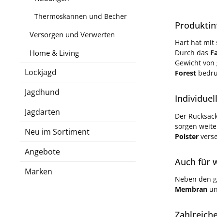
Thermoskannen und Becher
Produktin
Versorgen und Verwerten
Hart hat mi
Home & Living
Durch das
F
Gewicht von
Lockjagd
Forest
bedruc
Jagdhund
Individuel
Jagdarten
Der Rucksac
sorgen weit
Neu im Sortiment
Polster
verse
Angebote
Auch für 
Marken
Neben den g
Membran
un
Zahlreich