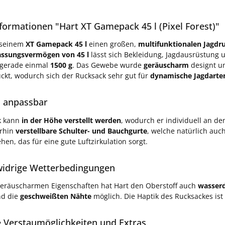
formationen "Hart XT Gamepack 45 l (Pixel Forest)"
t seinem
XT Gamepack 45 l
einen großen,
multifunktionalen Jagdr
assungsvermögen von 45 l
lässt sich Bekleidung, Jagdausrüstung 
 gerade einmal
1500 g
. Das Gewebe wurde
geräuscharm
designt u
kt, wodurch sich der Rucksack sehr gut für
dynamische Jagdarten
l anpassbar
k kann
in der Höhe verstellt werden
, wodurch er individuell an d
erhin
verstellbare Schulter- und Bauchgurte
, welche natürlich auc
hen, das für eine gute Luftzirkulation sorgt.
widrige Wetterbedingungen
eräuscharmen Eigenschaften hat Hart den Oberstoff auch
wasserd
d die
geschweißten Nähte
möglich. Die Haptik des Rucksackes is
e Verstaumöglichkeiten und Extras