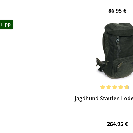
Regulärer 
86,95 €
Tipp
ewerten
chnittliche Bewertung von 4.86 von 5 Sternen
Jagdhund Staufen Lod
Regulärer 
264,95 €