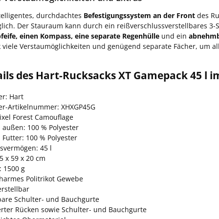
telligentes, durchdachtes
Befestigungssystem an der Front
des Ru
glich. Der Stauraum kann durch ein reißverschlussverstellbares 3-
pfeife, einen Kompass, eine separate Regenhülle
und ein
abnehmb
 viele Verstaumöglichkeiten und genügend separate Fächer, um al
ails des Hart-Rucksacks XT Gamepack 45 l i
er: Hart
ler-Artikelnummer: XHXGP45G
ixel Forest Camouflage
l außen: 100 % Polyester
 Futter: 100 % Polyester
svermögen: 45 l
5 x 59 x 20 cm
: 1500 g
harmes Politrikot Gewebe
rstellbar
lbare Schulter- und Bauchgurte
erter Rücken sowie Schulter- und Bauchgurte