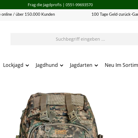
Frag die Jagdprofis
| 0551-99693570
 online / über 150.000 Kunden
100 Tage Geld-zurück-Gar
Lockjagd
Jagdhund
Jagdarten
Neu Im Sorti
erie überspringen