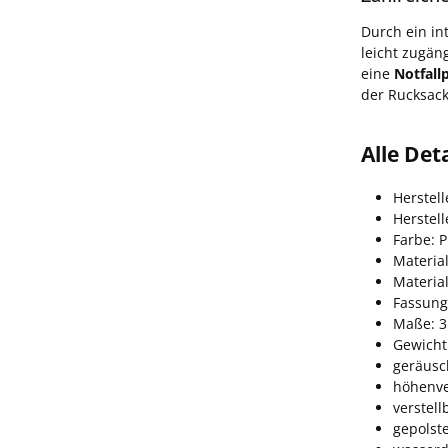
Durch ein in
leicht zugän
eine
Notfall
der Rucksack
Alle Det
Herstell
Herstel
Farbe: P
Materia
Material
Fassung
Maße: 3
Gewicht
geräusc
höhenve
verstel
gepolst