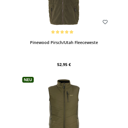
Bewerten
Durchschnittliche Bewertung von 5 von 5 Sternen
Pinewood Pirsch/Utah Fleeceweste
Regulärer Preis:
52,95 €
Neu