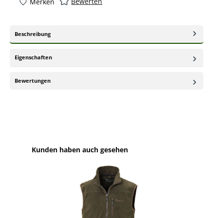
Bewerten
Merken
Beschreibung
Eigenschaften
Bewertungen
Produktgalerie überspringen
Kunden haben auch gesehen