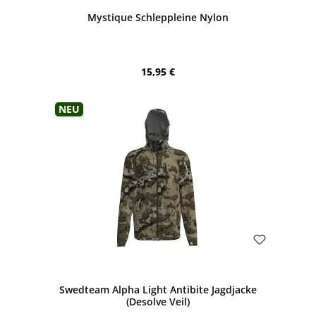
Durchschnittliche Bewertung von 5 von 5 Sternen
Mystique Schleppleine Nylon
Regulärer Preis:
15,95 €
Neu
Bewerten
Swedteam Alpha Light Antibite Jagdjacke
(Desolve Veil)