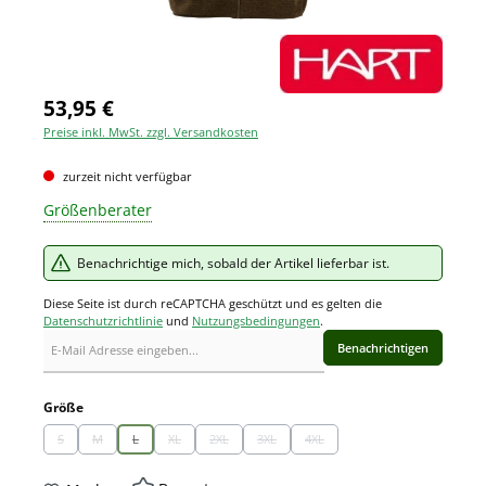
53,95 €
Preise inkl. MwSt. zzgl. Versandkosten
zurzeit nicht verfügbar
Größenberater
Benachrichtige mich, sobald der Artikel lieferbar ist.
Diese Seite ist durch reCAPTCHA geschützt und es gelten die
Datenschutzrichtlinie
und
Nutzungsbedingungen
.
Benachrichtigen
auswählen
Größe
S
M
L
XL
2XL
3XL
4XL
(Diese Option ist zurzeit nicht verfügbar.)
(Diese Option ist zurzeit nicht verfügbar.)
(Diese Option ist zurzeit nicht verfügbar.)
(Diese Option ist zurzeit nicht verfügbar.)
(Diese Option ist zurzeit nicht verfügbar.)
(Diese Option ist zurzeit nicht verfügbar.)
(Diese Option ist zurzeit nicht ve