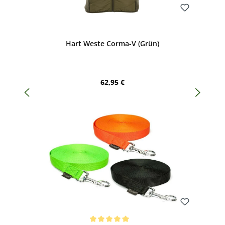
Bewerten
Hart Weste Corma-V (Grün)
Regulärer Preis:
62,95 €
Bewerten