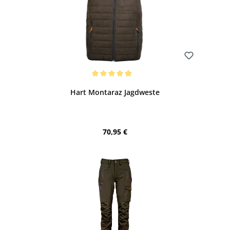
Bewerten
Durchschnittliche Bewertung von 5 von 5 Sternen
Hart Montaraz Jagdweste
Regulärer Preis:
70,95 €