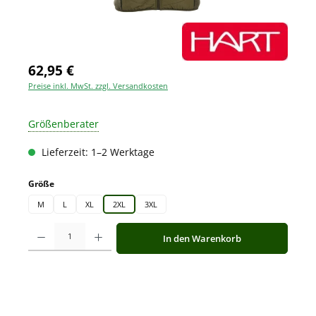
62,95 €
Preise inkl. MwSt. zzgl. Versandkosten
Größenberater
Lieferzeit: 1–2 Werktage
auswählen
Größe
M
L
XL
2XL
3XL
Produkt Anzahl: Gib den gewünschten Wert ein oder benutze die Schaltfläche
In den Warenkorb