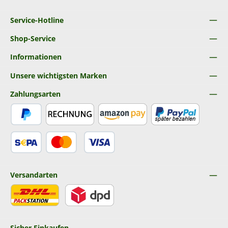
Service-Hotline
Shop-Service
Informationen
Unsere wichtigsten Marken
Zahlungsarten
PayPal
Rechnung
Amazon Pay
Später Bezahlen
SEPA Lastschrift
Kredit- oder Debitkarte
Versandarten
DHL
DPD
Sicher Einkaufen