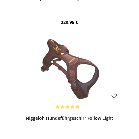
Regulärer Preis:
229,95 €
Bewerten
Durchschnittliche Bewertung von 5 von 5 Sternen
Niggeloh Hundeführgeschirr Follow Light