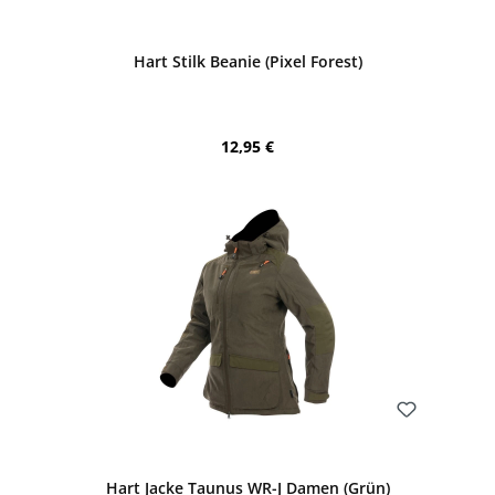
Bewerten
Hart Stilk Beanie (Pixel Forest)
Regulärer Preis:
12,95 €
Bewerten
Hart Jacke Taunus WR-J Damen (Grün)