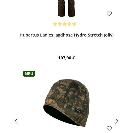
Bewerten
Durchschnittliche Bewertung von 5 von 5 Sternen
Hubertus Ladies Jagdhose Hydro Stretch (oliv)
Regulärer Preis:
107,90 €
Neu