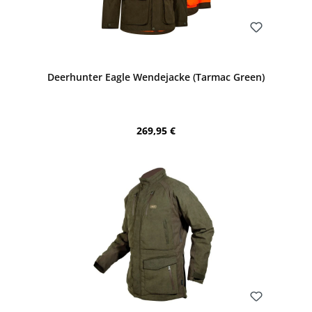
Bewerten
Deerhunter Eagle Wendejacke (Tarmac Green)
Regulärer Preis:
269,95 €