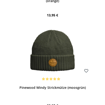
(orange)
Regulärer Preis:
13,95 €
Bewerten
Durchschnittliche Bewertung von 5 von 5 Sternen
Pinewood Windy Strickmütze (moosgrün)