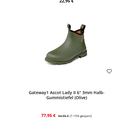
Regulärer Preis:
22,95 €
Bewerten
Gateway1 Ascot Lady II 6" 3mm Halb-
Gummistiefel (Olive)
Verkaufspreis:
Regulärer Preis:
77,95 €
83,95 €
(7.15% gespart)