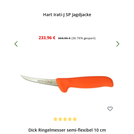
Bewerten
Hart Irati-J SP Jagdjacke
Verkaufspreis:
Regulärer Preis:
233,96 €
369,95 €
(36.76% gespart)
Bewerten
Durchschnittliche Bewertung von 5 von 5 Sternen
Dick Ringelmesser semi-flexibel 10 cm