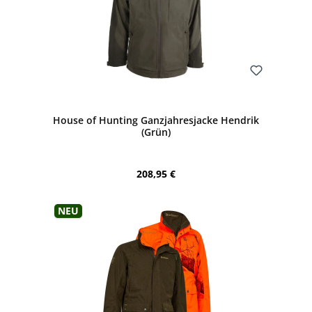
Bewerten
House of Hunting Ganzjahresjacke Hendrik
(Grün)
Regulärer Preis:
208,95 €
Neu