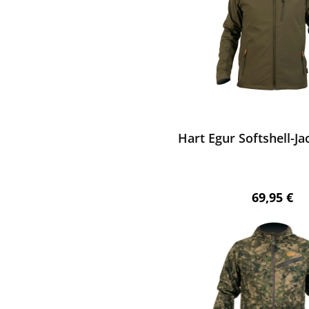
ewerten
Hart Egur Softshell-Ja
Regulärer 
69,95 €