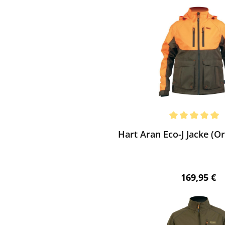
ewerten
chnittliche Bewertung von 5 von 5 Sternen
Hart Aran Eco-J Jacke (O
Regulärer 
169,95 €