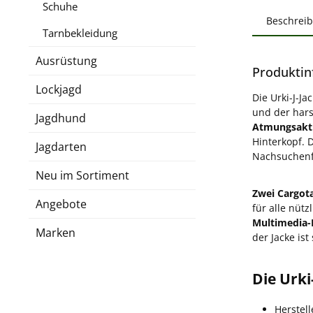
Schuhe
Beschrei
Tarnbekleidung
Ausrüstung
Produktin
Lockjagd
Die Urki-J-Ja
und der har
Jagdhund
Atmungsakti
Hinterkopf. 
Jagdarten
Nachsuchenfü
Neu im Sortiment
Zwei Cargot
Angebote
für alle nüt
Multimedia-
Marken
der Jacke is
Die Urki
Herstell