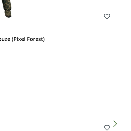
uze (Pixel Forest)
Preis: