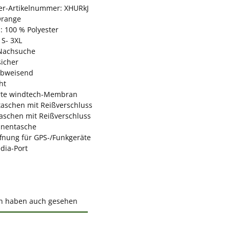
ler-Artikelnummer: XHURkJ
Orange
: 100 % Polyester
 S- 3XL
 Nachsuche
icher
abweisend
ht
rte windtech-Membran
taschen mit Reißverschluss
taschen mit Reißverschluss
nnentasche
ffnung für GPS-/Funkgeräte
dia-Port
n haben auch gesehen
ktgalerie überspringen