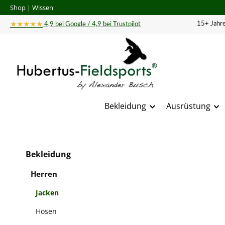
Shop
|
Wissen
 Hauptinhalt springen
Zur Suche springen
Zur Hauptnavigation springen
★★★★★
15+ Jahre
4,9 bei Google / 4,9 bei Trustpilot
Bekleidung
Ausrüstung
Bildergal
Bekleidung
Herren
Jacken
Hosen