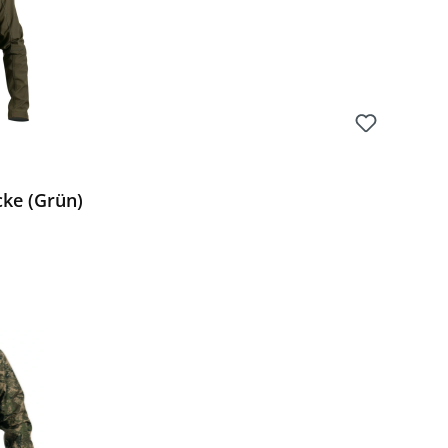
cke (Grün)
Preis: