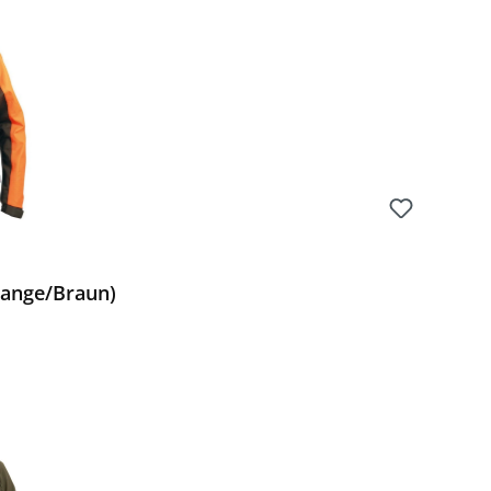
range/Braun)
Preis: