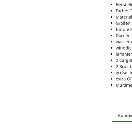
Herstel
Farbe: 
Material
Größen:
für die
Dornens
wasser
winddic
laminie
2 Cargo
2 Brust
große I
extra Ö
Multime
Kunde
Produ