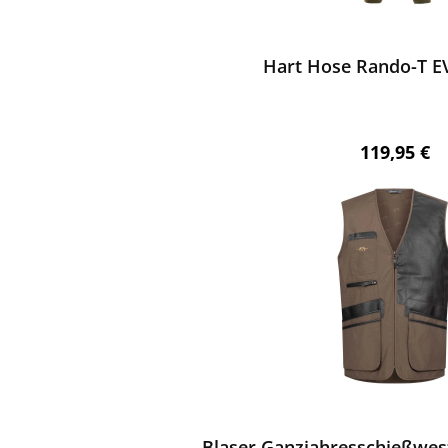
ewerten
Hart Hose Rando-T E
Regulärer 
119,95 €
ewerten
Blaser Ganzjahresschießwes