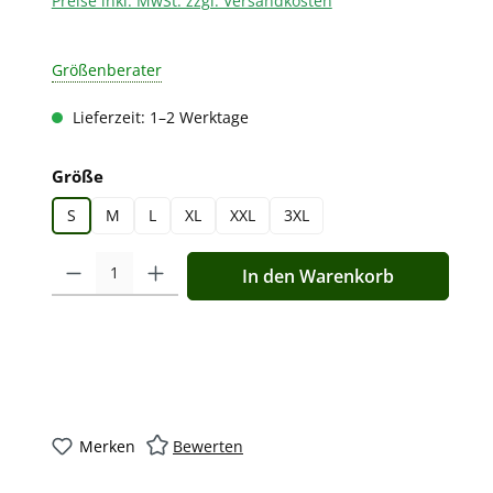
Preise inkl. MwSt. zzgl. Versandkosten
Größenberater
Lieferzeit: 1–2 Werktage
auswählen
Größe
S
M
L
XL
XXL
3XL
Produkt Anzahl: Gib den gewünschten Wert ein oder benutz
In den Warenkorb
Merken
Bewerten