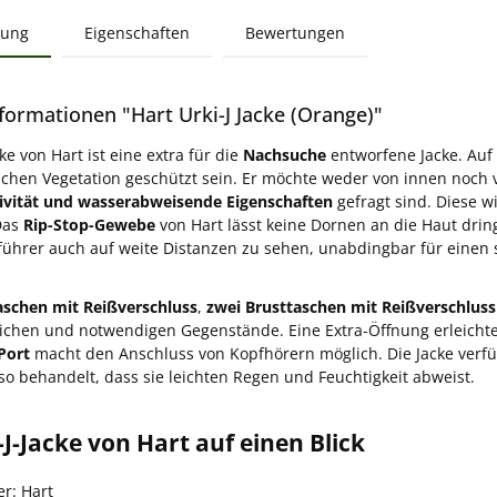
bung
Eigenschaften
Bewertungen
formationen "Hart Urki-J Jacke (Orange)"
cke von Hart ist eine extra für die
Nachsuche
entworfene Jacke. Auf
schen Vegetation geschützt sein. Er möchte weder von innen noc
vität und wasserabweisende Eigenschaften
gefragt sind. Diese w
Das
Rip-Stop-Gewebe
von Hart lässt keine Dornen an die Haut dri
hrer auch auf weite Distanzen zu sehen, unabdingbar für einen s
aschen mit Reißverschluss
,
zwei Brusttaschen mit Reißverschluss
zlichen und notwendigen Gegenstände. Eine Extra-Öffnung erleicht
Port
macht den Anschluss von Kopfhörern möglich. Die Jacke verf
t so behandelt, dass sie leichten Regen und Feuchtigkeit abweist.
-J-Jacke von Hart auf einen Blick
er: Hart