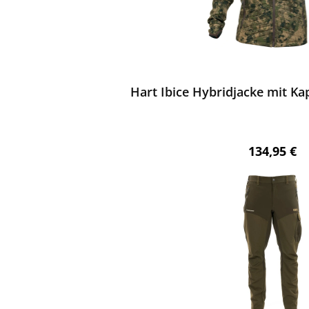
ewerten
Hart Ibice Hybridjacke mit Kap
Regulärer 
134,95 €