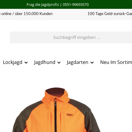
Frag die Jagdprofis
| 0551-99693570
 online / über 150.000 Kunden
100 Tage Geld-zurück-Gar
Lockjagd
Jagdhund
Jagdarten
Neu Im Sorti
erie überspringen