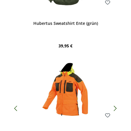
Bewerten
Hubertus Sweatshirt Ente (grün)
Regulärer Preis:
39,95 €
Bewerten