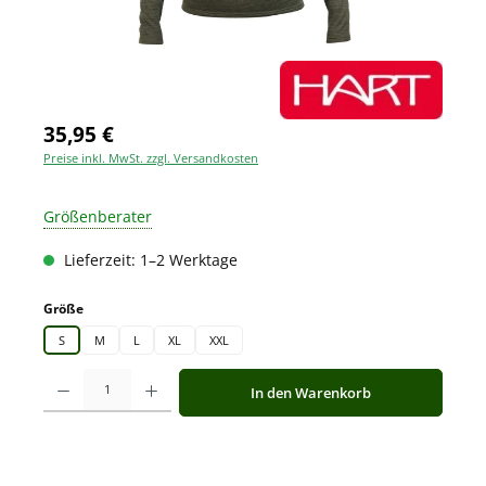
35,95 €
Preise inkl. MwSt. zzgl. Versandkosten
Größenberater
Lieferzeit: 1–2 Werktage
auswählen
Größe
S
M
L
XL
XXL
Produkt Anzahl: Gib den gewünschten Wert ein oder benutze die Schaltfläche
In den Warenkorb