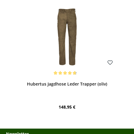
Bewerten
Durchschnittliche Bewertung von 4.71 von 5 Sternen
Hubertus Jagdhose Leder Trapper (oliv)
Regulärer Preis:
148,95 €
Newsletter