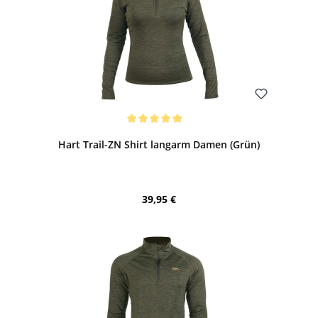
Bewerten
Durchschnittliche Bewertung von 5 von 5 Sternen
Hart Trail-ZN Shirt langarm Damen (Grün)
Regulärer Preis:
39,95 €