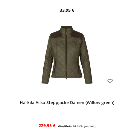
Regulärer Preis:
33,95 €
Bewerten
Härkila Ailsa Steppjacke Damen (Willow green)
Verkaufspreis:
Regulärer Preis:
229,95 €
269,95 €
(14.82% gespart)