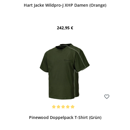
Hart Jacke Wildpro-J XHP Damen (Orange)
Regulärer Preis:
242,95 €
Bewerten
Durchschnittliche Bewertung von 5 von 5 Sternen
Pinewood Doppelpack T-Shirt (Grün)