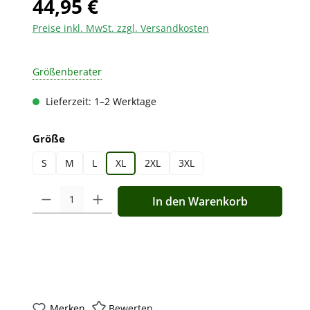
44,95 €
Preise inkl. MwSt. zzgl. Versandkosten
Größenberater
Lieferzeit: 1–2 Werktage
auswählen
Größe
S
M
L
XL
2XL
3XL
Produkt Anzahl: Gib den gewünschten Wert ein oder benutz
In den Warenkorb
Merken
Bewerten