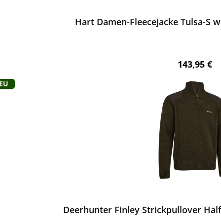
Hart Damen-Fleecejacke Tulsa-S 
Regulärer 
143,95 €
Neu
ewerten
Deerhunter Finley Strickpullover Hal