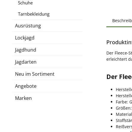
Schuhe
Tarnbekleidung
Beschrei
Ausrüstung
Lockjagd
Produktin
Jagdhund
Der Fleece-S
erleichtert 
Jagdarten
Neu im Sortiment
Der Flee
Angebote
Herstell
Herstel
Marken
Farbe: 
Größen:
Material
Stoffstä
Reißver