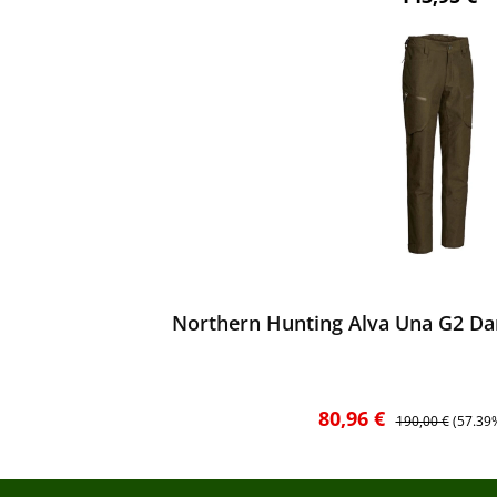
ewerten
Northern Hunting Alva Una G2 Da
Verkaufspreis:
Regulärer Preis:
80,96 €
190,00 €
(57.39