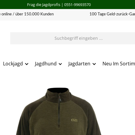
Frag die Jagdprofis
| 0551-99693570
 online / über 150.000 Kunden
100 Tage Geld-zurück-Gar
Lockjagd
Jagdhund
Jagdarten
Neu Im Sorti
erie überspringen