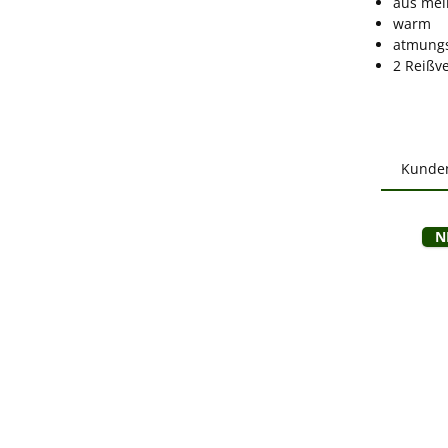
aus mel
warm
atmungs
2 Reißv
Kunde
Produ
B