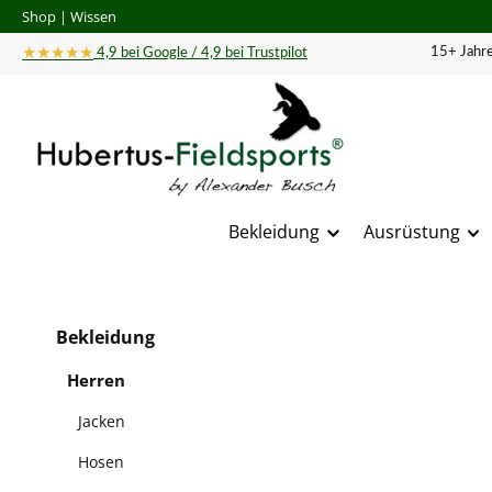
Shop
|
Wissen
 Hauptinhalt springen
Zur Suche springen
Zur Hauptnavigation springen
★★★★★
15+ Jahre
4,9 bei Google / 4,9 bei Trustpilot
Bekleidung
Ausrüstung
Bildergal
Bekleidung
Herren
Jacken
Hosen