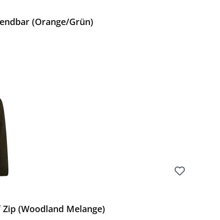
wendbar (Orange/Grün)
Preis:
f Zip (Woodland Melange)