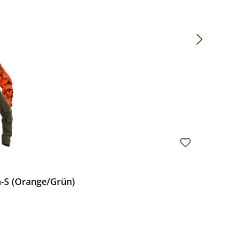
Preis:
a-S (Orange/Grün)
Preis: