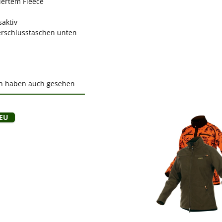
iertem Fleece
aktiv
erschlusstaschen unten
n haben auch gesehen
ktgalerie überspringen
Neu
ewerten