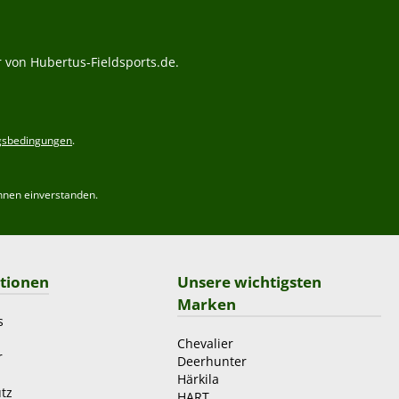
 von Hubertus-Fieldsports.de.
gsbedingungen
.
hnen einverstanden.
tionen
Unsere wichtigsten
Marken
s
Chevalier
r
Deerhunter
Härkila
tz
HART