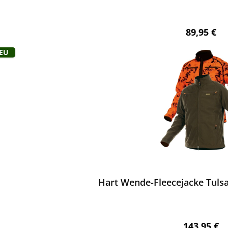
Regulärer 
89,95 €
Neu
ewerten
Hart Wende-Fleecejacke Tuls
Regulärer 
143,95 €