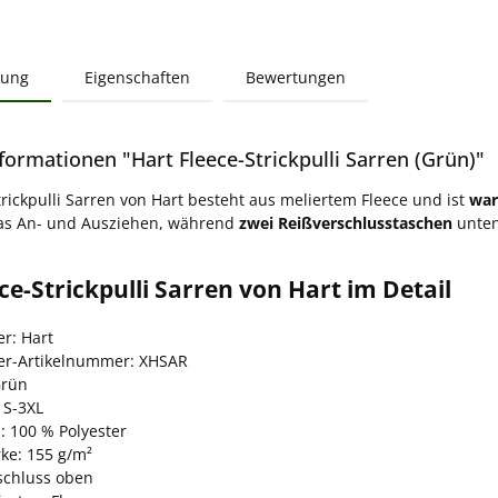
bung
Eigenschaften
Bewertungen
formationen "Hart Fleece-Strickpulli Sarren (Grün)"
trickpulli Sarren von Hart besteht aus meliertem Fleece und ist
wa
das An- und Ausziehen, während
zwei Reißverschlusstaschen
unten
ce-Strickpulli Sarren von Hart im Detail
er: Hart
ler-Artikelnummer: XHSAR
Grün
 S-3XL
: 100 % Polyester
rke: 155 g/m²
schluss oben