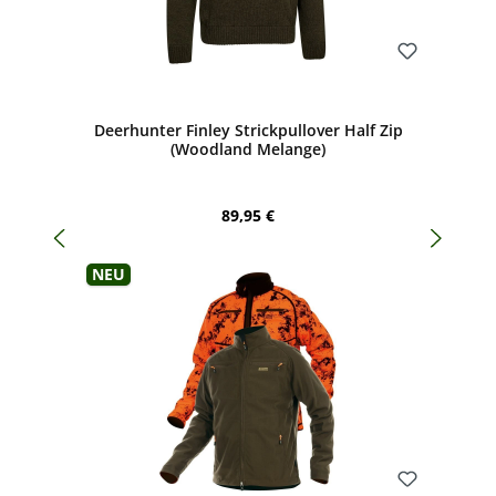
Bewerten
Deerhunter Finley Strickpullover Half Zip
(Woodland Melange)
Regulärer Preis:
89,95 €
Neu