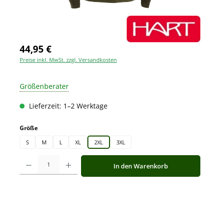
44,95 €
Preise inkl. MwSt. zzgl. Versandkosten
Größenberater
Lieferzeit: 1–2 Werktage
auswählen
Größe
S
M
L
XL
2XL
3XL
Produkt Anzahl: Gib den gewünschten Wert ein oder benutze die Schaltfläche
In den Warenkorb