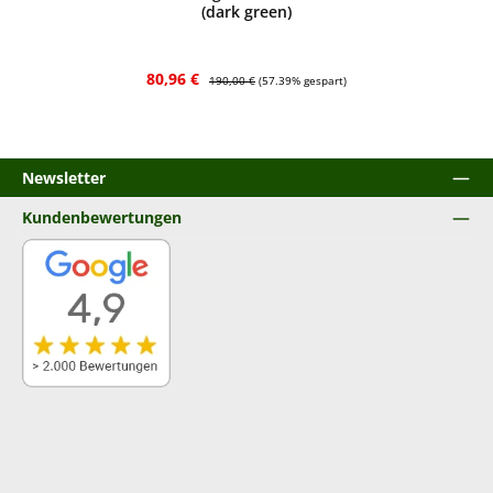
(dark green)
Verkaufspreis:
Regulärer Preis:
80,96 €
190,00 €
(57.39% gespart)
Newsletter
Kundenbewertungen