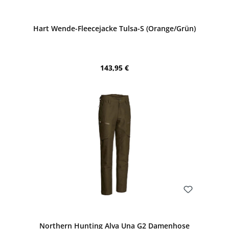
Bewerten
Hart Wende-Fleecejacke Tulsa-S (Orange/Grün)
Regulärer Preis:
143,95 €
Bewerten
Northern Hunting Alva Una G2 Damenhose