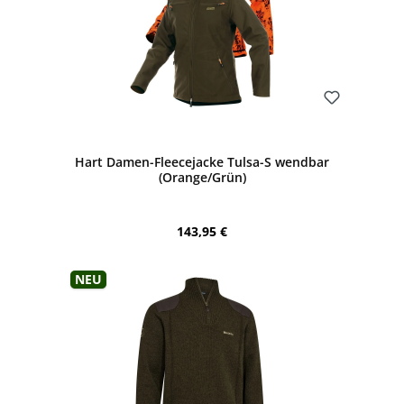
Bewerten
Hart Damen-Fleecejacke Tulsa-S wendbar
(Orange/Grün)
Regulärer Preis:
143,95 €
Neu