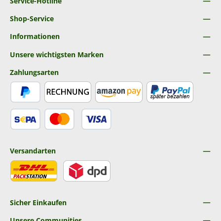
Service-Hotline
Shop-Service
Informationen
Unsere wichtigsten Marken
Zahlungsarten
PayPal
Rechnung
Amazon Pay
Später Bezahlen
SEPA Lastschrift
Kredit- oder Debitkarte
Versandarten
DHL
DPD
Sicher Einkaufen
Unsere Communities