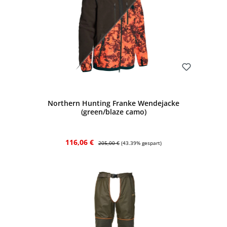
Bewerten
Northern Hunting Franke Wendejacke
(green/blaze camo)
Verkaufspreis:
Regulärer Preis:
116,06 €
205,00 €
(43.39% gespart)