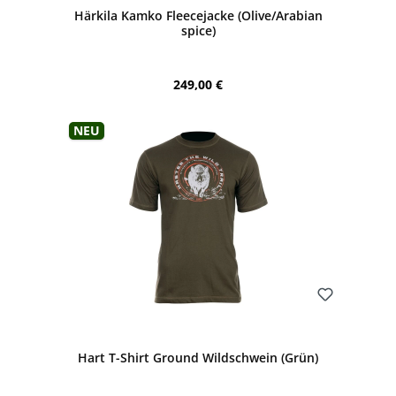
Härkila Kamko Fleecejacke (Olive/Arabian
spice)
Regulärer Preis:
249,00 €
Neu
Bewerten
Hart T-Shirt Ground Wildschwein (Grün)