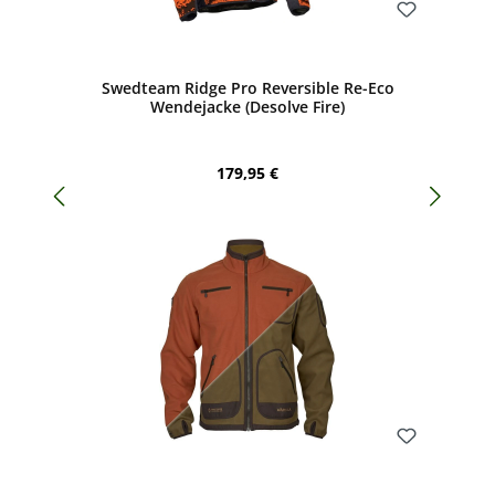
Bewerten
Swedteam Ridge Pro Reversible Re-Eco
Wendejacke (Desolve Fire)
Regulärer Preis:
179,95 €
Bewerten