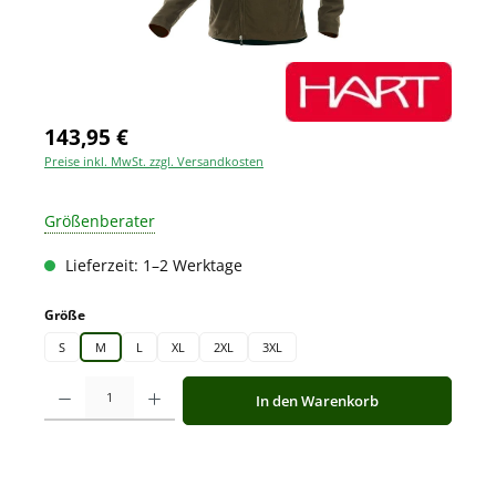
143,95 €
Preise inkl. MwSt. zzgl. Versandkosten
Größenberater
Lieferzeit: 1–2 Werktage
auswählen
Größe
S
M
L
XL
2XL
3XL
Produkt Anzahl: Gib den gewünschten Wert ein oder benutze die Schaltfläche
In den Warenkorb