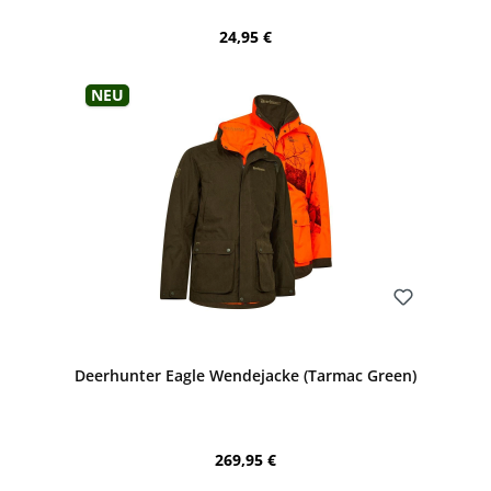
Regulärer Preis:
24,95 €
Neu
Bewerten
Deerhunter Eagle Wendejacke (Tarmac Green)
Regulärer Preis:
269,95 €