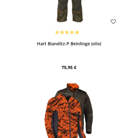
Bewerten
Durchschnittliche Bewertung von 5 von 5 Sternen
Hart Bianditz-P Beinlinge (oliv)
Regulärer Preis:
75,95 €