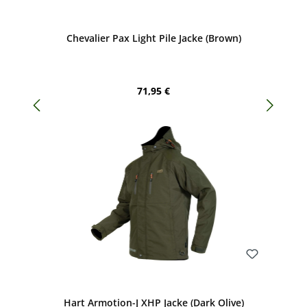
Bewerten
Chevalier Pax Light Pile Jacke (Brown)
Regulärer Preis:
71,95 €
Bewerten
Hart Armotion-J XHP Jacke (Dark Olive)