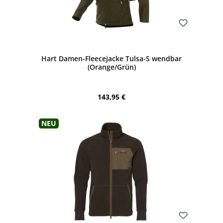
Bewerten
Hart Damen-Fleecejacke Tulsa-S wendbar
(Orange/Grün)
Regulärer Preis:
143,95 €
Neu