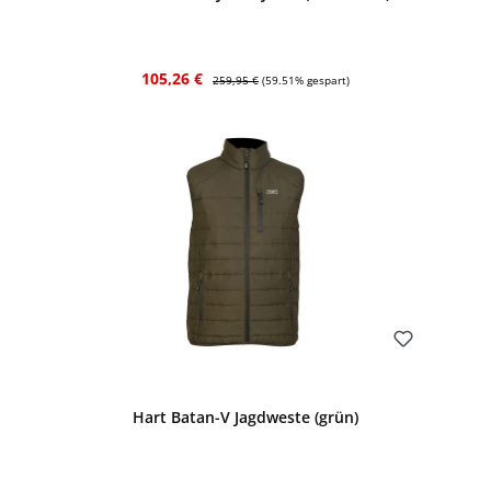
Verkaufspreis:
Regulärer Preis:
105,26 €
259,95 €
(59.51% gespart)
Bewerten
Hart Batan-V Jagdweste (grün)