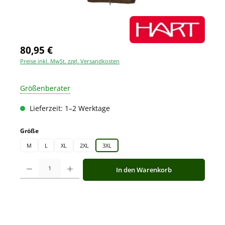
80,95 €
Preise inkl. MwSt. zzgl. Versandkosten
Größenberater
Lieferzeit: 1–2 Werktage
auswählen
Größe
M
L
XL
2XL
3XL
Produkt Anzahl: Gib den gewünschten Wert ein oder benutze die Schaltfläche
In den Warenkorb