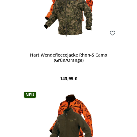
Bewerten
Hart Wendefleecejacke Rhon-S Camo
(Grün/Orange)
Regulärer Preis:
143,95 €
Neu