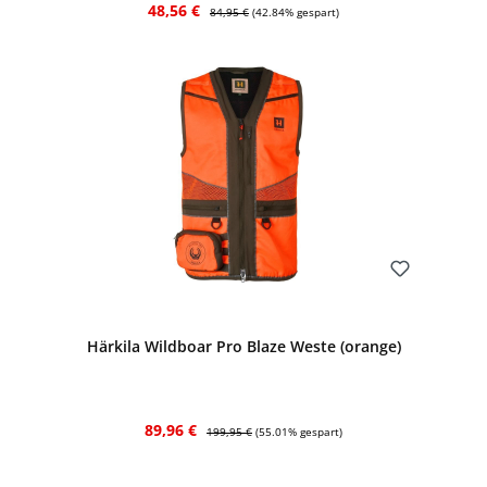
Verkaufspreis:
Regulärer Preis:
48,56 €
84,95 €
(42.84% gespart)
Bewerten
Härkila Wildboar Pro Blaze Weste (orange)
Verkaufspreis:
Regulärer Preis:
89,96 €
199,95 €
(55.01% gespart)