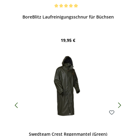
Bewerten
Durchschnittliche Bewertung von 5 von 5 Sternen
BoreBlitz Laufreinigungsschnur für Büchsen
Regulärer Preis:
19,95 €
Bewerten
Swedteam Crest Regenmantel (Green)