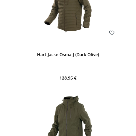
Bewerten
Hart Jacke Osma-J (Dark Olive)
Regulärer Preis:
128,95 €