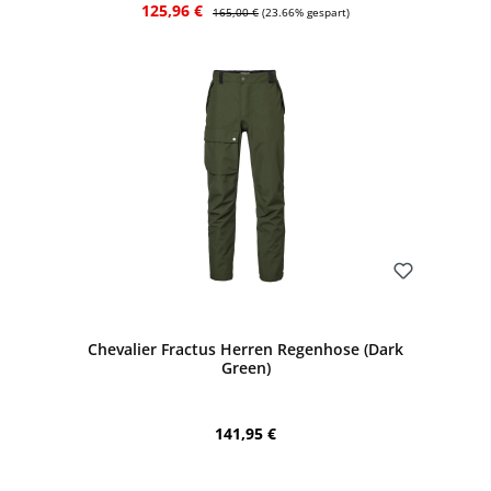
Verkaufspreis:
Regulärer Preis:
125,96 €
165,00 €
(23.66% gespart)
Bewerten
Chevalier Fractus Herren Regenhose (Dark
Green)
Regulärer Preis:
141,95 €