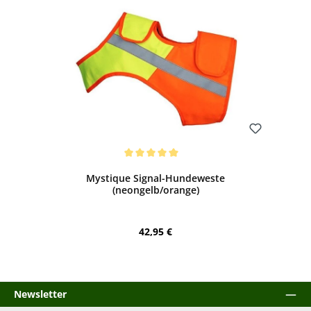
Bewerten
Durchschnittliche Bewertung von 5 von 5 Sternen
Mystique Signal-Hundeweste
(neongelb/orange)
Regulärer Preis:
42,95 €
Newsletter