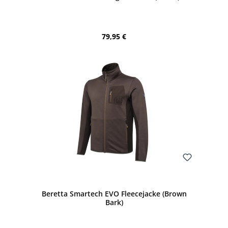
Regulärer Preis:
79,95 €
Bewerten
Beretta Smartech EVO Fleecejacke (Brown
Bark)