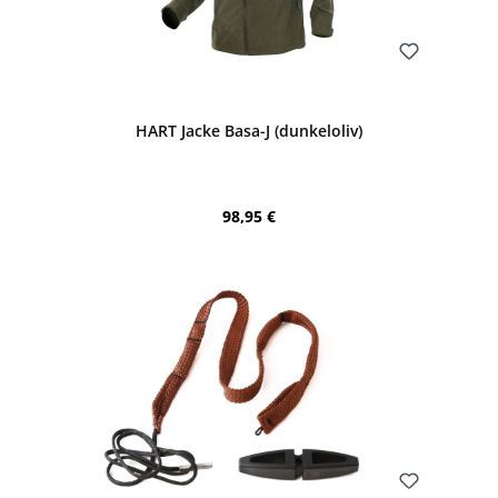
Bewerten
HART Jacke Basa-J (dunkeloliv)
Regulärer Preis:
98,95 €