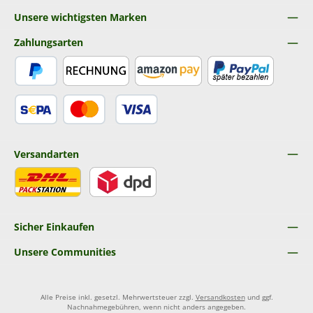
Unsere wichtigsten Marken
Zahlungsarten
PayPal
Rechnung
Amazon Pay
Später Bezahlen
SEPA Lastschrift
Kredit- oder Debitkarte
Versandarten
DHL
DPD
Sicher Einkaufen
Unsere Communities
Alle Preise inkl. gesetzl. Mehrwertsteuer zzgl.
Versandkosten
und ggf.
Nachnahmegebühren, wenn nicht anders angegeben.