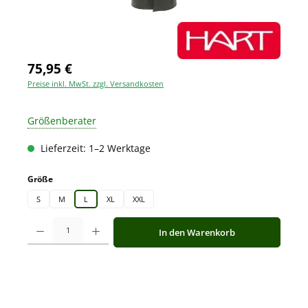
75,95 €
Preise inkl. MwSt. zzgl. Versandkosten
Größenberater
Lieferzeit: 1–2 Werktage
auswählen
Größe
S
M
L
XL
XXL
Produkt Anzahl: Gib den gewünschten Wert ein oder benutze die Schaltfläche
In den Warenkorb