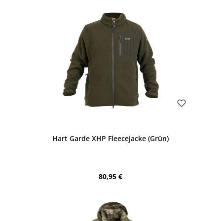
Bewerten
Hart Garde XHP Fleecejacke (Grün)
Regulärer Preis:
80,95 €