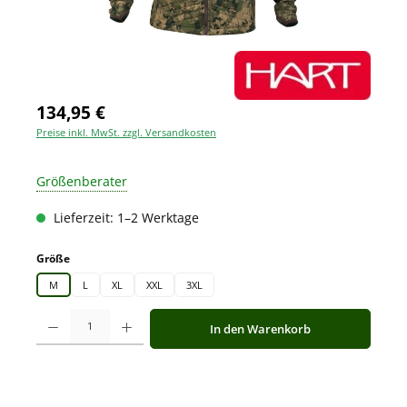
134,95 €
Preise inkl. MwSt. zzgl. Versandkosten
Größenberater
Lieferzeit: 1–2 Werktage
auswählen
Größe
M
L
XL
XXL
3XL
Produkt Anzahl: Gib den gewünschten Wert ein oder benutze die Schaltfläche
In den Warenkorb