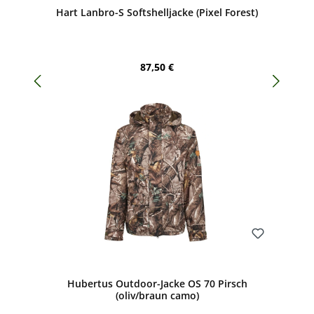
Hart Lanbro-S Softshelljacke (Pixel Forest)
Regulärer Preis:
87,50 €
Bewerten
Hubertus Outdoor-Jacke OS 70 Pirsch
(oliv/braun camo)