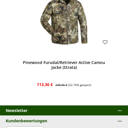
Bewerten
Pinewood Furudal/Retriever Active Camou
Jacke (Strata)
Verkaufspreis:
Regulärer Preis:
113,36 €
239,95 €
(52.76% gespart)
Newsletter
Kundenbewertungen