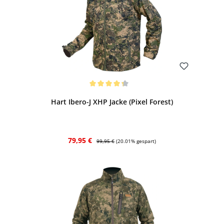
Bewerten
Durchschnittliche Bewertung von 4.25 von 5 Sternen
Hart Ibero-J XHP Jacke (Pixel Forest)
Verkaufspreis:
Regulärer Preis:
79,95 €
99,95 €
(20.01% gespart)