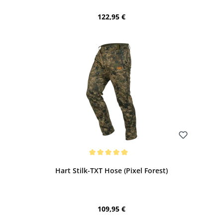
Regulärer Preis:
122,95 €
Bewerten
Durchschnittliche Bewertung von 5 von 5 Sternen
Hart Stilk-TXT Hose (Pixel Forest)
Regulärer Preis:
109,95 €