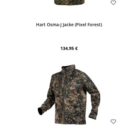
Bewerten
Hart Osma-J Jacke (Pixel Forest)
Regulärer Preis:
134,95 €
Bewerten