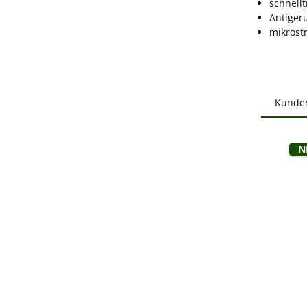
schnell
Antiger
mikrostr
Kunde
Produ
B