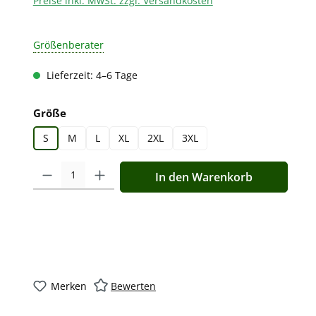
Preise inkl. MwSt. zzgl. Versandkosten
Größenberater
Lieferzeit: 4–6 Tage
auswählen
Größe
S
M
L
XL
2XL
3XL
Produkt Anzahl: Gib den gewünschten Wert ein oder benutz
In den Warenkorb
Merken
Bewerten