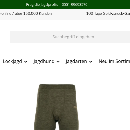
Frag die Jagdprofis
| 0551-99693570
 online / über 150.000 Kunden
100 Tage Geld-zurück-Gar
Lockjagd
Jagdhund
Jagdarten
Neu Im Sorti
erie überspringen