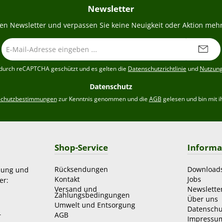
Newsletter
en Newsletter und verpassen Sie keine Neuigkeit oder Aktion mehr
E-
Mail-
Adresse
t durch reCAPTCHA geschützt und es gelten die
Datenschutzrichtlinie
und
Nutzun
*
Datenschutz
schutzbestimmungen
zur Kenntnis genommen und die
AGB
gelesen und bin mit i
Shop-Service
Informa
Rücksendungen
Download
zung und
Kontakt
Jobs
er:
Versand und
Newslette
Zahlungsbedingungen
Über uns
Umwelt und Entsorgung
Datenschu
AGB
r
Impressu