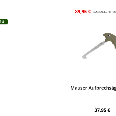
Verkaufspreis:
Regulärer Preis:
89,95 €
129,99 €
(30.8%
Neu
ewerten
Mauser Aufbrechsäg
Regulärer 
37,95 €