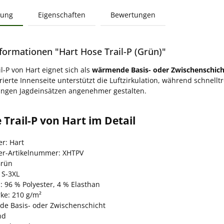
bung
Eigenschaften
Bewertungen
formationen "Hart Hose Trail-P (Grün)"
l-P von Hart eignet sich als
wärmende Basis- oder Zwischenschich
rierte Innenseite unterstützt die Luftzirkulation, während schnel
angen Jagdeinsätzen angenehmer gestalten.
 Trail-P von Hart im Detail
er: Hart
ler-Artikelnummer: XHTPV
Grün
 S-3XL
: 96 % Polyester, 4 % Elasthan
rke: 210 g/m²
e Basis- oder Zwischenschicht
nd