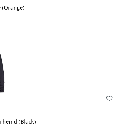
 (Orange)
Preis:
rhemd (Black)