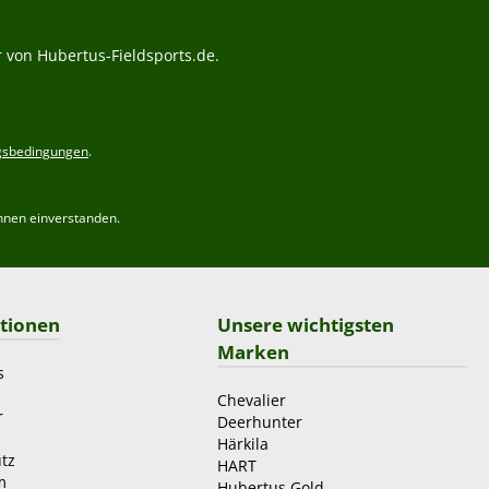
 von Hubertus-Fieldsports.de.
gsbedingungen
.
hnen einverstanden.
tionen
Unsere wichtigsten
Marken
s
Chevalier
r
Deerhunter
Härkila
tz
HART
m
Hubertus Gold