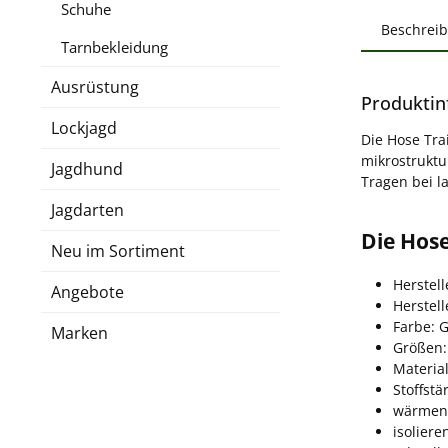
Schuhe
Beschrei
Tarnbekleidung
Ausrüstung
Produktin
Lockjagd
Die Hose Trai
mikrostruktu
Jagdhund
Tragen bei l
Jagdarten
Die Hose
Neu im Sortiment
Herstell
Angebote
Herstel
Farbe: 
Marken
Größen:
Material
Stoffstä
wärmend
isoliere