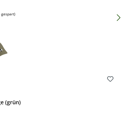
 gespart)
e (grün)
Preis: