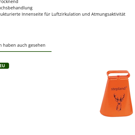
trocknend
uchsbehandlung
ukturierte Innenseite für Luftzirkulation und Atmungsaktivität
n haben auch gesehen
ktgalerie überspringen
Neu
ewerten