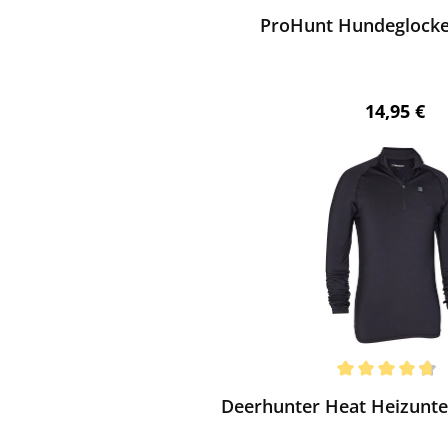
ProHunt Hundeglocke
Regulärer 
14,95 €
ewerten
chnittliche Bewertung von 4.8 von 5 Sternen
Deerhunter Heat Heizunte