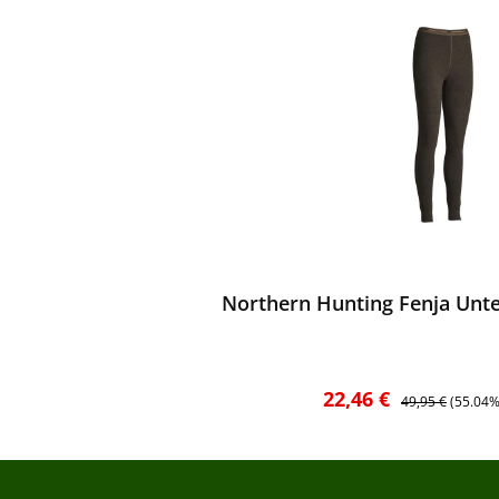
ewerten
Northern Hunting Fenja Unt
Verkaufspreis:
Regulärer Preis:
22,46 €
49,95 €
(55.04%