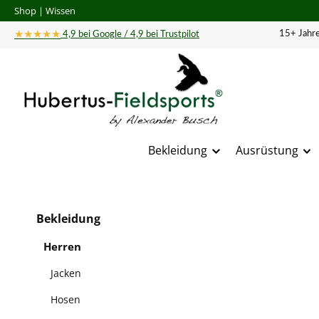
Shop
|
Wissen
 Hauptinhalt springen
Zur Suche springen
Zur Hauptnavigation springen
★★★★★
15+ Jahre
4,9 bei Google / 4,9 bei Trustpilot
Bekleidung
Ausrüstung
Bildergal
Bekleidung
Herren
Jacken
Hosen