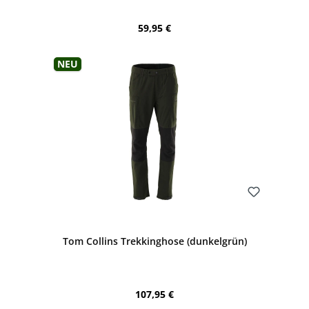
Regulärer Preis:
59,95 €
Neu
Bewerten
Tom Collins Trekkinghose (dunkelgrün)
Regulärer Preis:
107,95 €