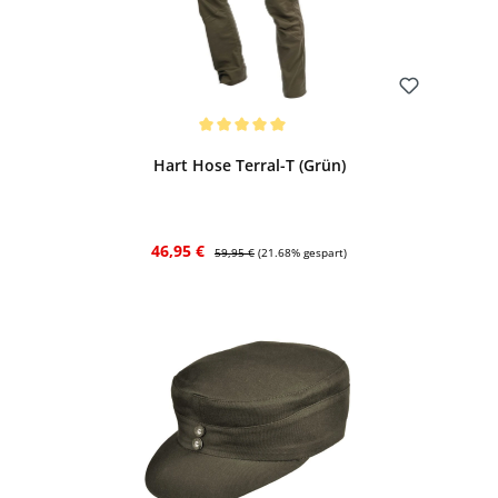
Bewerten
Durchschnittliche Bewertung von 5 von 5 Sternen
Hart Hose Terral-T (Grün)
Verkaufspreis:
Regulärer Preis:
46,95 €
59,95 €
(21.68% gespart)