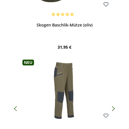
Bewerten
Durchschnittliche Bewertung von 5 von 5 Sternen
Skogen Baschlik-Mütze (oliv)
Regulärer Preis:
31,95 €
Neu
Bewerten