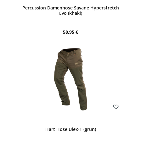
Percussion Damenhose Savane Hyperstretch
Evo (khaki)
Regulärer Preis:
58,95 €
Bewerten
Hart Hose Ulex-T (grün)