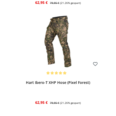
Verkaufspreis:
Regulärer Preis:
62,95 €
79,95 €
(21.26% gespart)
Bewerten
Durchschnittliche Bewertung von 5 von 5 Sternen
Hart Ibero-T XHP Hose (Pixel Forest)
Verkaufspreis:
Regulärer Preis:
62,95 €
79,95 €
(21.26% gespart)