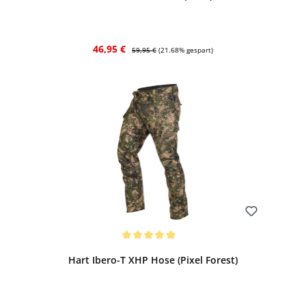
Verkaufspreis:
Regulärer Preis:
46,95 €
59,95 €
(21.68% gespart)
Bewerten
Durchschnittliche Bewertung von 5 von 5 Sternen
Hart Ibero-T XHP Hose (Pixel Forest)