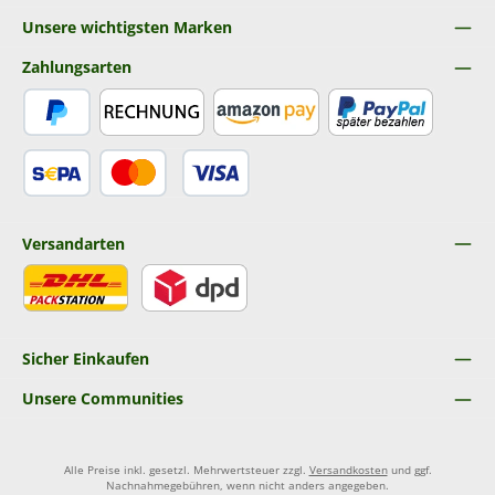
Unsere wichtigsten Marken
Zahlungsarten
PayPal
Rechnung
Amazon Pay
Später Bezahlen
SEPA Lastschrift
Kredit- oder Debitkarte
Versandarten
DHL
DPD
Sicher Einkaufen
Unsere Communities
Alle Preise inkl. gesetzl. Mehrwertsteuer zzgl.
Versandkosten
und ggf.
Nachnahmegebühren, wenn nicht anders angegeben.