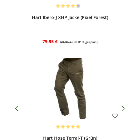
Bewerten
Durchschnittliche Bewertung von 4.25 von 5 Sternen
Hart Ibero-J XHP Jacke (Pixel Forest)
Verkaufspreis:
Regulärer Preis:
79,95 €
99,95 €
(20.01% gespart)
Bewerten
Durchschnittliche Bewertung von 5 von 5 Sternen
Hart Hose Terral-T (Grün)