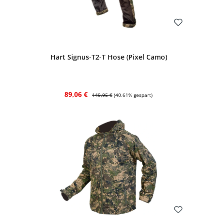
Bewerten
Hart Signus-T2-T Hose (Pixel Camo)
Verkaufspreis:
Regulärer Preis:
89,06 €
149,95 €
(40.61% gespart)