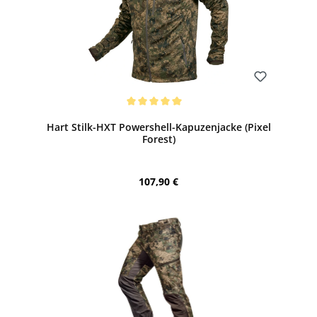
Bewerten
Durchschnittliche Bewertung von 5 von 5 Sternen
Hart Stilk-HXT Powershell-Kapuzenjacke (Pixel
Forest)
Regulärer Preis:
107,90 €