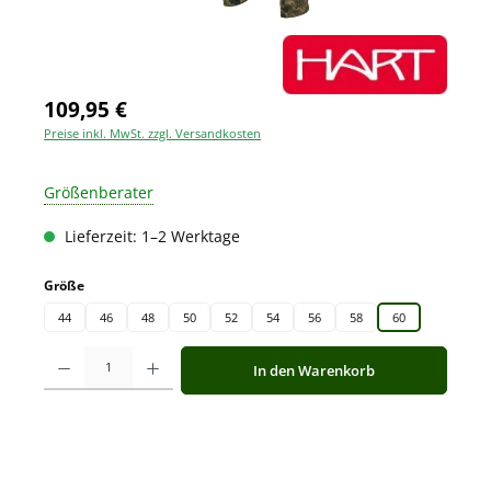
109,95 €
Preise inkl. MwSt. zzgl. Versandkosten
Größenberater
Lieferzeit: 1–2 Werktage
auswählen
Größe
44
46
48
50
52
54
56
58
60
Produkt Anzahl: Gib den gewünschten Wert ein oder benutze die Schaltfläche
In den Warenkorb