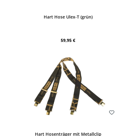
Bewerten
Hart Hose Ulex-T (grün)
Regulärer Preis:
59,95 €
Bewerten
Hart Hosenträger mit Metallclip