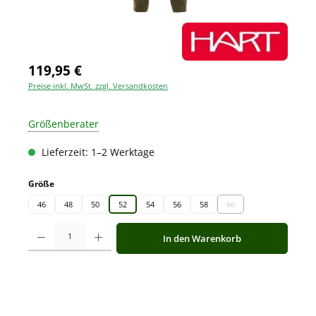
119,95 €
Preise inkl. MwSt. zzgl. Versandkosten
Größenberater
Lieferzeit: 1–2 Werktage
auswählen
Größe
46
48
50
52
54
56
58
60
(Diese Option ist zurzeit 
Produkt Anzahl: Gib den gewünschten Wert ein oder benutze die Schaltfläche
In den Warenkorb