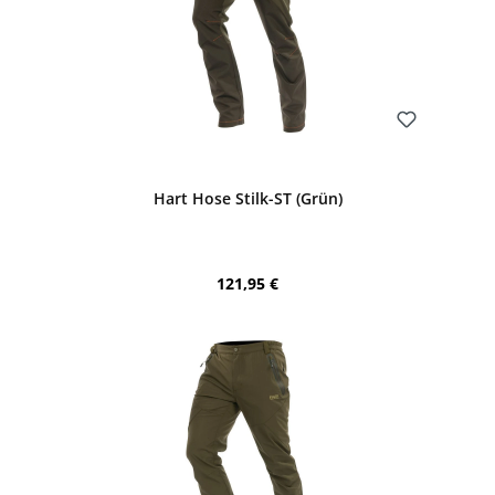
Bewerten
Hart Hose Stilk-ST (Grün)
Regulärer Preis:
121,95 €