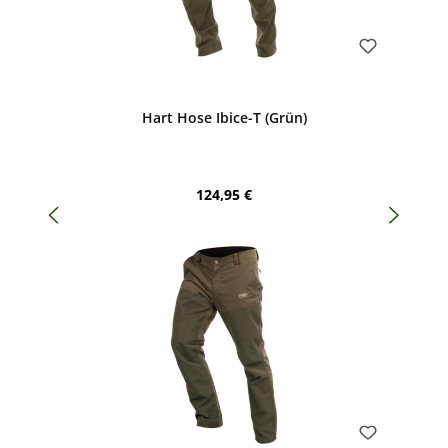
Bewerten
Hart Hose Ibice-T (Grün)
Regulärer Preis:
124,95 €