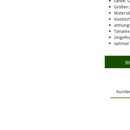
Farbe: 
Größen:
Material
elastisc
atmungs
Tanatex
Zeigefi
optimal
We
Kunde
Produ