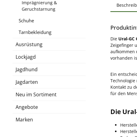
Imprägnierung &
Beschrei
Geruchstarnung
Schuhe
Produktin
Tarnbekleidung
Die
Ural-GC
Ausrüstung
Zeigefinger
aufkommen un
Lockjagd
vorhanden is
Jagdhund
Ein entschei
Technologie 
Jagdarten
Kontakt zu d
für den Men
Neu im Sortiment
Angebote
Die Ura
Marken
Herstell
Herstel