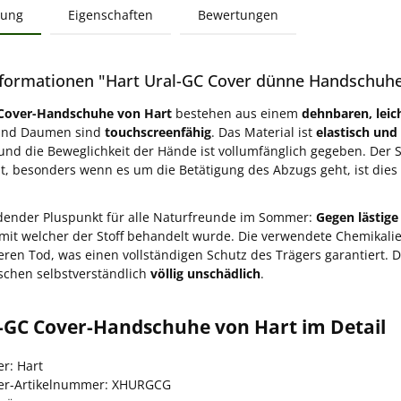
bung
Eigenschaften
Bewertungen
formationen "Hart Ural-GC Cover dünne Handschuhe
 Cover-Handschuhe von Hart
bestehen aus einem
dehnbaren, leic
 und Daumen sind
touchscreenfähig
. Das Material ist
elastisch un
d die Beweglichkeit der Hände ist vollumfänglich gegeben. Der St
t, besonders wenn es um die Betätigung des Abzugs geht, ist dies
dender Pluspunkt für alle Naturfreunde im Sommer:
Gegen lästige
mit welcher der Stoff behandelt wurde. Die verwendete Chemikali
eren Tod, was einen vollständigen Schutz des Trägers garantiert. D
schen selbstverständlich
völlig unschädlich
.
l-GC Cover-Handschuhe von Hart im Detail
er: Hart
ler-Artikelnummer: XHURGCG