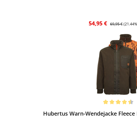
Verkaufspreis:
Regulärer Preis:
54,95 €
69,95 €
(21.44%
ewerten
chnittliche Bewertung von 4.5 von 5 Sternen
Hubertus Warn-Wendejacke Fleece D