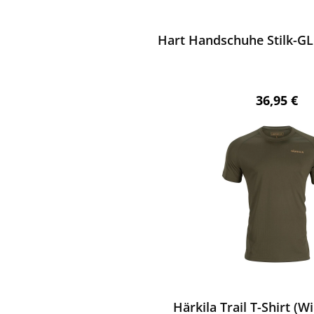
ewerten
Hart Handschuhe Stilk-GL 
Regulärer 
36,95 €
ewerten
Härkila Trail T-Shirt (W