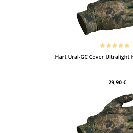
ewerten
chnittliche Bewertung von 5 von 5 Sternen
Hart Ural-GC Cover Ultraligh
Regulärer 
29,90 €