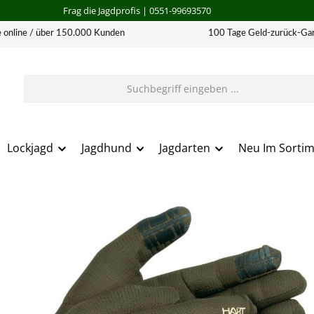
Frag die Jagdprofis
| 0551-99693570
 online / über 150.000 Kunden
100 Tage Geld-zurück-Gar
Lockjagd
Jagdhund
Jagdarten
Neu Im Sorti
erie überspringen