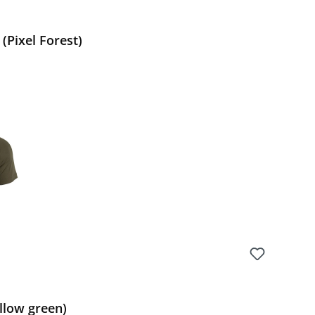
(Pixel Forest)
Preis:
illow green)