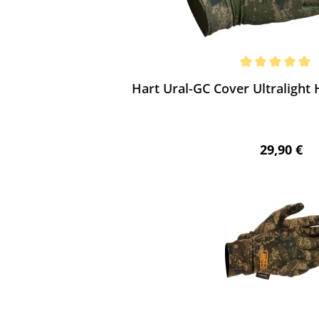
ewerten
chnittliche Bewertung von 5 von 5 Sternen
Hart Ural-GC Cover Ultraligh
Regulärer 
29,90 €