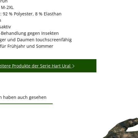
Grün
 M-2XL
: 92 % Polyester, 8 % Elasthan
h
aktiv
-Behandlung gegen Insekten
nger und Daumen touchscreenfähig
 für Frühjahr und Sommer
itere Produkte der Serie Hart Ural
n haben auch gesehen
ktgalerie überspringen