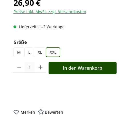
26,90 €
Preise inkl. MwSt. zzgl. Versandkosten
Lieferzeit: 1–2 Werktage
auswählen
Größe
M
L
XL
XXL
Produkt Anzahl: Gib den gewünschten Wert ein oder benutz
In den Warenkorb
Merken
Bewerten