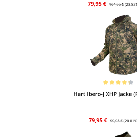
Verkaufspreis:
Regulärer Preis:
79,95 €
104,95 €
(23.82
ewerten
chnittliche Bewertung von 4.25 von 5 Sternen
Hart Ibero-J XHP Jacke (
Verkaufspreis:
Regulärer Preis:
79,95 €
99,95 €
(20.01%