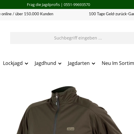
Frag die Jagdprofis
| 0551-99693570
 online / über 150.000 Kunden
100 Tage Geld-zurück-Gar
Lockjagd
Jagdhund
Jagdarten
Neu Im Sorti
erie überspringen