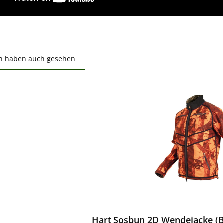
n haben auch gesehen
ktgalerie überspringen
ewerten
Hart Sosbun 2D Wendejacke (B