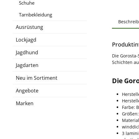
Schuhe
Tarnbekleidung
Beschrei
Ausrüstung
Lockjagd
Produktin
Jagdhund
Die Gorosta-S
Schichten a
Jagdarten
Neu im Sortiment
Die Goro
Angebote
Herstell
Herstel
Marken
Farbe: 
Größen: 
Material
winddi
3 lamini