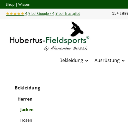
Shop
|
Wissen
 Hauptinhalt springen
Zur Suche springen
Zur Hauptnavigation springen
★★★★★
15+ Jahre
4,9 bei Google / 4,9 bei Trustpilot
Bekleidung
Ausrüstung
Bildergal
Bekleidung
Herren
Jacken
Hosen