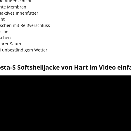
che Außenschicht
chte Membran
aktives Innenfutter
cht
aschen mit Reißverschluss
sche
schen
barer Saum
ei unbeständigem Wetter
sta-S Softshelljacke von Hart im Video einf