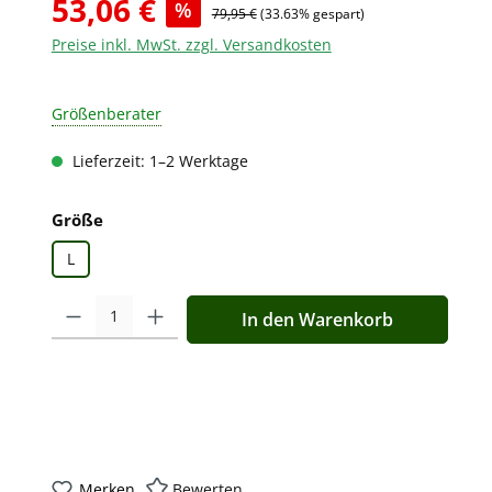
53,06 €
%
79,95 €
(33.63% gespart)
Preise inkl. MwSt. zzgl. Versandkosten
Größenberater
Lieferzeit: 1–2 Werktage
auswählen
Größe
L
Produkt Anzahl: Gib den gewünschten Wert ein oder benutz
In den Warenkorb
Merken
Bewerten