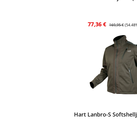
Verkaufspreis:
Regulärer Preis:
77,36 €
169,95 €
(54.48
ewerten
Hart Lanbro-S Softshell