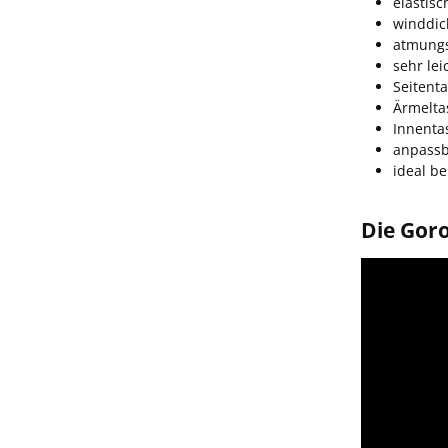
elastis
winddi
atmungs
sehr lei
Seitent
Ärmelta
Innenta
anpass
ideal b
Die Goro