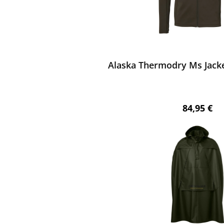
ewerten
Alaska Thermodry Ms Jacke
Regulärer 
84,95 €