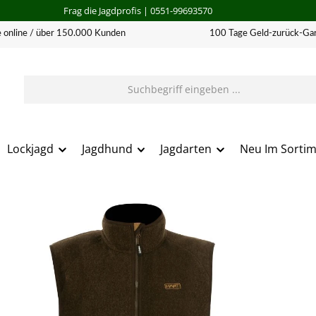
Frag die Jagdprofis
| 0551-99693570
 online / über 150.000 Kunden
100 Tage Geld-zurück-Gar
Lockjagd
Jagdhund
Jagdarten
Neu Im Sorti
erie überspringen