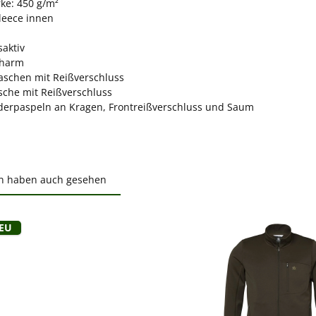
rke: 450 g/m²
leece innen
aktiv
charm
taschen mit Reißverschluss
sche mit Reißverschluss
derpaspeln an Kragen, Frontreißverschluss und Saum
n haben auch gesehen
ktgalerie überspringen
Neu