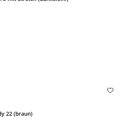
Preis:
y 22 (braun)