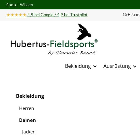
Shop
|
Wissen
 Hauptinhalt springen
Zur Suche springen
Zur Hauptnavigation springen
★★★★★
15+ Jahre
4,9 bei Google / 4,9 bei Trustpilot
Bekleidung
Ausrüstung
Bildergal
Bekleidung
Herren
Damen
Jacken