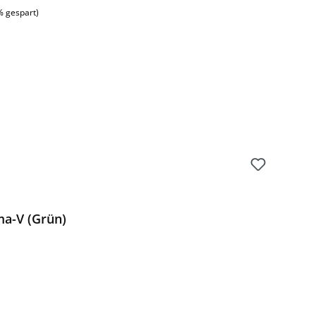
% gespart)
a-V (Grün)
Preis: