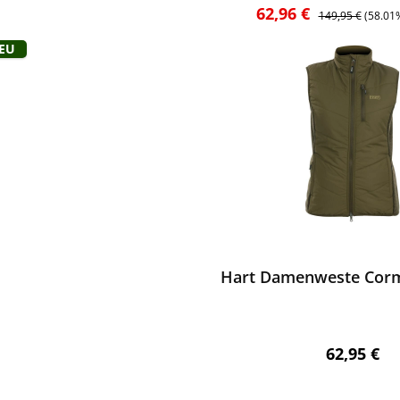
Verkaufspreis:
Regulärer Preis:
62,96 €
149,95 €
(58.01
Neu
ewerten
Hart Damenweste Corm
Regulärer 
62,95 €