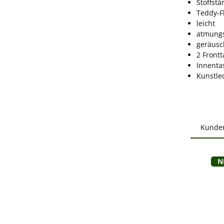
Stoffstä
Teddy-F
leicht
atmungs
geräus
2 Front
Innenta
Kunstle
Kunde
Produ