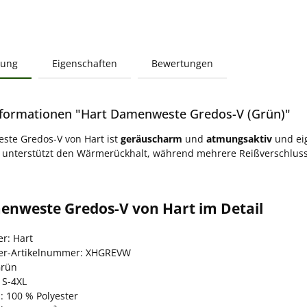
bung
Eigenschaften
Bewertungen
formationen "Hart Damenweste Gredos-V (Grün)"
ste Gredos-V von Hart ist
geräuscharm
und
atmungsaktiv
und eig
unterstützt den Wärmerückhalt, während mehrere Reißverschlusst
.
enweste Gredos-V von Hart im Detail
er: Hart
ler-Artikelnummer: XHGREVW
Grün
 S-4XL
: 100 % Polyester