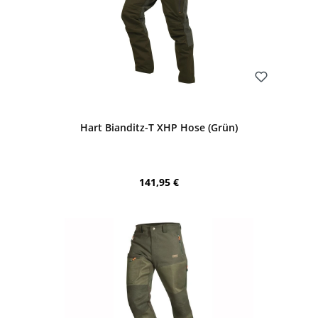
Bewerten
Hart Bianditz-T XHP Hose (Grün)
Regulärer Preis:
141,95 €