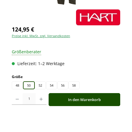
124,95 €
Preise inkl. MwSt. zzgl. Versandkosten
Größenberater
Lieferzeit: 1–2 Werktage
auswählen
Größe
48
50
52
54
56
58
Produkt Anzahl: Gib den gewünschten Wert ein oder benutze die Schaltfläche
In den Warenkorb