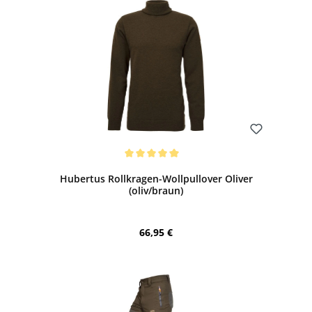
Bewerten
Durchschnittliche Bewertung von 5 von 5 Sternen
Hubertus Rollkragen-Wollpullover Oliver
(oliv/braun)
Regulärer Preis:
66,95 €