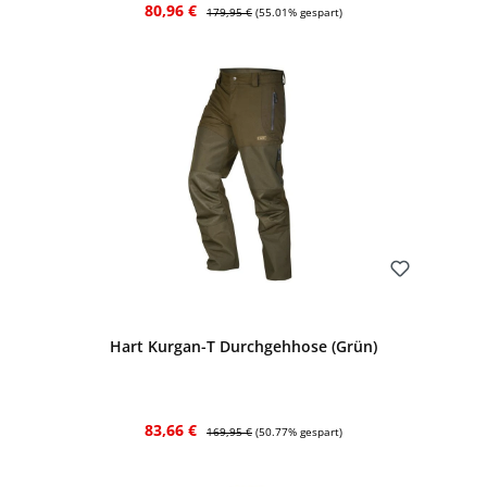
Verkaufspreis:
Regulärer Preis:
80,96 €
179,95 €
(55.01% gespart)
Bewerten
Hart Kurgan-T Durchgehhose (Grün)
Verkaufspreis:
Regulärer Preis:
83,66 €
169,95 €
(50.77% gespart)