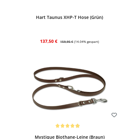
Bewerten
Hart Taunus XHP-T Hose (Grün)
Verkaufspreis:
Regulärer Preis:
137,50 €
159,95 €
(14.04% gespart)
Bewerten
Durchschnittliche Bewertung von 4.88 von 5 Sternen
Mystique Biothane-Leine (Braun)