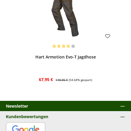
Bewerten
Durchschnittliche Bewertung von 4 von 5 Sternen
Hart Armotion Evo-T Jagdhose
Verkaufspreis:
Regulärer Preis:
67,95 €
149,95 €
(54.68% gespart)
Newsletter
Kundenbewertungen