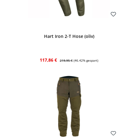
Bewerten
Hart Iron 2-T Hose (oliv)
Verkaufspreis:
Regulärer Preis:
117,86 €
219,95 €
(46.42% gespart)