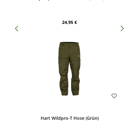
Regulärer Preis:
24,95 €
Bewerten
Hart Wildpro-T Hose (Grün)