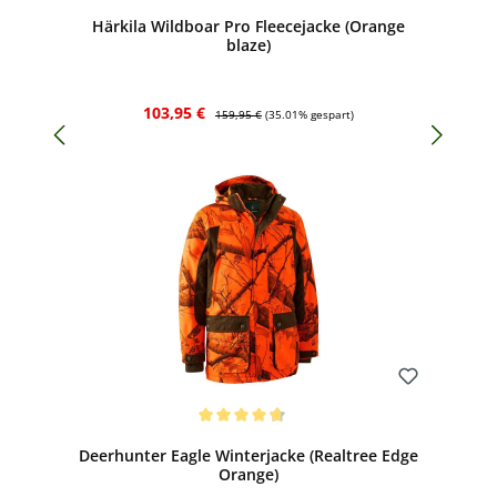
Härkila Wildboar Pro Fleecejacke (Orange
blaze)
Verkaufspreis:
Regulärer Preis:
103,95 €
159,95 €
(35.01% gespart)
Bewerten
Durchschnittliche Bewertung von 4.67 von 5 Sternen
Deerhunter Eagle Winterjacke (Realtree Edge
Orange)