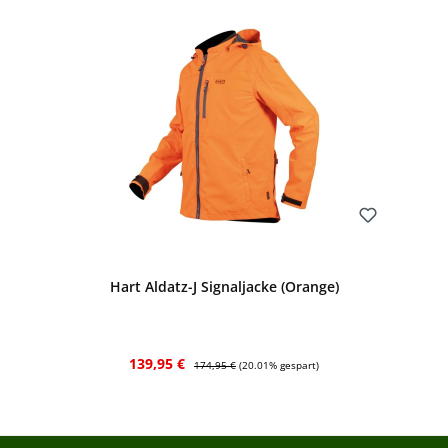
Bewerten
Hart Aldatz-J Signaljacke (Orange)
Verkaufspreis:
Regulärer Preis:
139,95 €
174,95 €
(20.01% gespart)