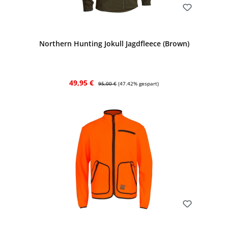
Bewerten
Northern Hunting Jokull Jagdfleece (Brown)
Verkaufspreis:
Regulärer Preis:
49,95 €
95,00 €
(47.42% gespart)
Bewerten