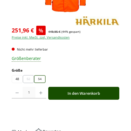
251,96 €
%
449,95 €
(44% gespart)
Preise inkl. MwSt. zzgl. Versandkosten
Nicht mehr lieferbar
Größenberater
auswählen
Größe
48
52
54
(Diese Option ist zurzeit nicht verfügbar.)
(Diese Option ist zurzeit nicht verfügbar.)
Produkt Anzahl: Gib den gewünschten Wert ein oder benutze die Schaltfläche
In den Warenkorb