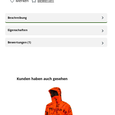
Bewerten
Merken
Beschreibung
Eigenschaften
Bewertungen (1)
Produktgalerie überspringen
Kunden haben auch gesehen