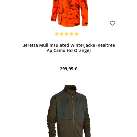
Bewerten
Durchschnittliche Bewertung von 5 von 5 Sternen
Beretta Mull Insulated Winterjacke (Realtree
Ap Camo Hd Orange)
Regulärer Preis:
299,95 €