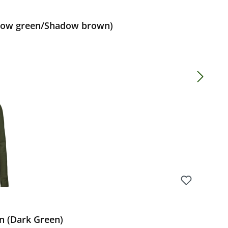
llow green/Shadow brown)
Preis:
n (Dark Green)