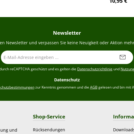
Regulärer 
10,95 €
Newsletter
en Newsletter und verpassen Sie keine Neuigkeit oder Aktion mehr
E-
Mail-
Adresse
t durch reCAPTCHA geschützt und es gelten die
Datenschutzrichtlinie
und
Nutzun
*
Datenschutz
schutzbestimmungen
zur Kenntnis genommen und die
AGB
gelesen und bin mit i
Shop-Service
Informa
Rücksendungen
Download
zung und