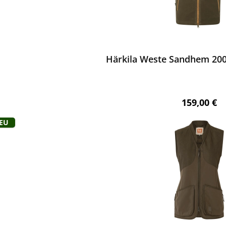
ewerten
Härkila Weste Sandhem 200
Regulärer 
159,00 €
Neu