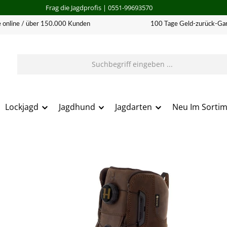
Frag die Jagdprofis
| 0551-99693570
 online / über 150.000 Kunden
100 Tage Geld-zurück-Gar
Lockjagd
Jagdhund
Jagdarten
Neu Im Sorti
erie überspringen