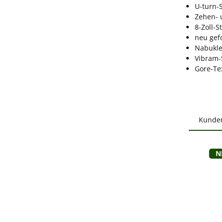
U-turn-
Zehen- 
8-Zoll-St
neu gef
Nabukl
Vibram-
Gore-T
Kunde
Produ