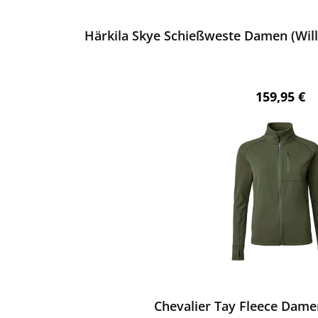
ewerten
Härkila Skye Schießweste Damen (Wi
Regulärer 
159,95 €
ewerten
Chevalier Tay Fleece Dame