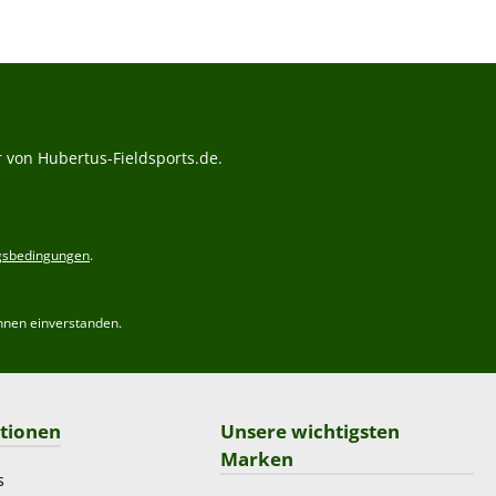
Preis:
 von Hubertus-Fieldsports.de.
gsbedingungen
.
hnen einverstanden.
tionen
Unsere wichtigsten
Marken
s