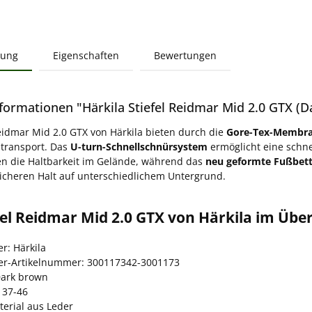
bung
Eigenschaften
Bewertungen
formationen "Härkila Stiefel Reidmar Mid 2.0 GTX (D
Reidmar Mid 2.0 GTX von Härkila bieten durch die
Gore-Tex-Membr
stransport. Das
U-turn-Schnellschnürsystem
ermöglicht eine schn
n die Haltbarkeit im Gelände, während das
neu geformte Fußbet
sicheren Halt auf unterschiedlichem Untergrund.
fel Reidmar Mid 2.0 GTX von Härkila im Über
er: Härkila
ler-Artikelnummer: 300117342-3001173
Dark brown
 37-46
erial aus Leder