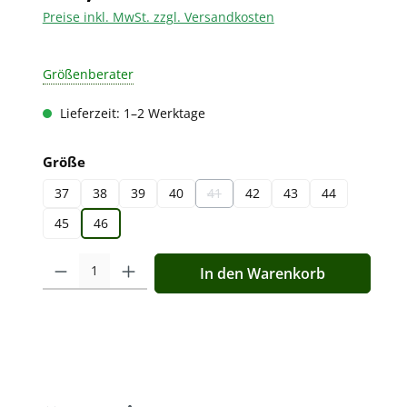
Preise inkl. MwSt. zzgl. Versandkosten
Größenberater
Lieferzeit: 1–2 Werktage
auswählen
Größe
37
38
39
40
41
42
43
44
(Diese Option ist zurzeit nicht verfügba
45
46
Produkt Anzahl: Gib den gewünschten Wert ein oder benutz
In den Warenkorb