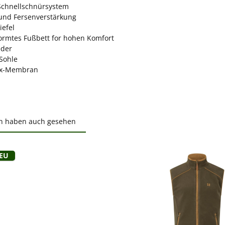
Schnellschnürsystem
und Fersenverstärkung
iefel
ormtes Fußbett for hohen Komfort
eder
Sohle
ex-Membran
n haben auch gesehen
ktgalerie überspringen
Neu