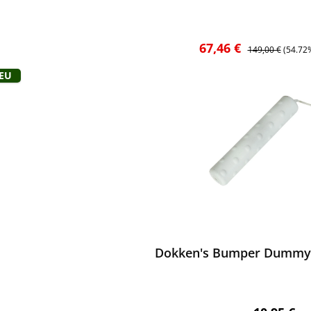
Verkaufspreis:
Regulärer Preis:
67,46 €
149,00 €
(54.72
Neu
ewerten
Dokken's Bumper Dummy 