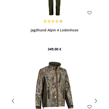
Bewerten
Durchschnittliche Bewertung von 4.83 von 5 Sternen
Jagdhund Alpin 4 Lodenhose
Regulärer Preis:
349,00 €