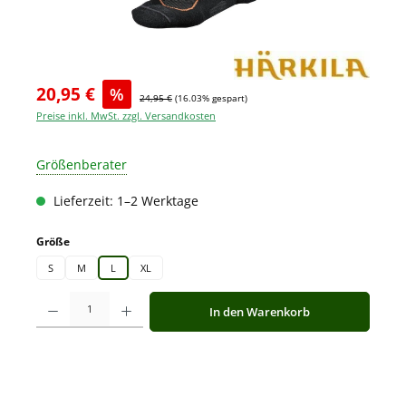
20,95 €
%
24,95 €
(16.03% gespart)
Preise inkl. MwSt. zzgl. Versandkosten
Größenberater
Lieferzeit: 1–2 Werktage
auswählen
Größe
S
M
L
XL
Produkt Anzahl: Gib den gewünschten Wert ein oder benutze die Schaltfläche
In den Warenkorb