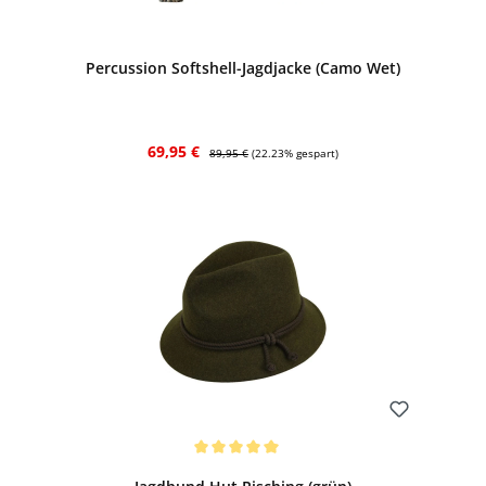
Bewerten
Percussion Softshell-Jagdjacke (Camo Wet)
Verkaufspreis:
Regulärer Preis:
69,95 €
89,95 €
(22.23% gespart)
Bewerten
Durchschnittliche Bewertung von 5 von 5 Sternen