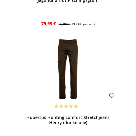
Jagdhund Hut Pisching (grün)
Verkaufspreis:
Regulärer Preis:
79,95 €
99,00 €
(19.24% gespart)
Bewerten
Durchschnittliche Bewertung von 5 von 5 Sternen
Hubertus Hunting comfort Stretchjeans
Henry (dunkeloliv)