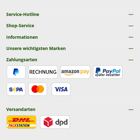
Service-Hotline
Shop-Service
Informationen
Unsere wichtigsten Marken
Zahlungsarten
PayPal
Rechnung
Amazon Pay
Später Bezahlen
SEPA Lastschrift
Kredit- oder Debitkarte
Versandarten
DHL
DPD