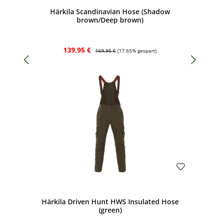
Härkila Scandinavian Hose (Shadow
brown/Deep brown)
Verkaufspreis:
Regulärer Preis:
139,95 €
169,95 €
(17.65% gespart)
Bewerten
Härkila Driven Hunt HWS Insulated Hose
(green)