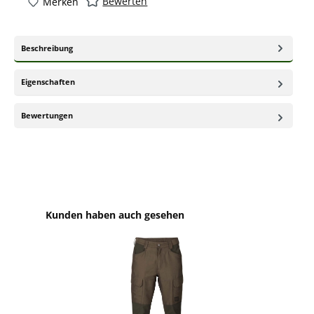
Bewerten
Merken
Beschreibung
Eigenschaften
Bewertungen
Produktgalerie überspringen
Kunden haben auch gesehen