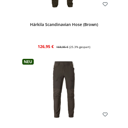
Bewerten
Härkila Scandinavian Hose (Brown)
Verkaufspreis:
Regulärer Preis:
126,95 €
169,95 €
(25.3% gespart)
Neu
Bewerten