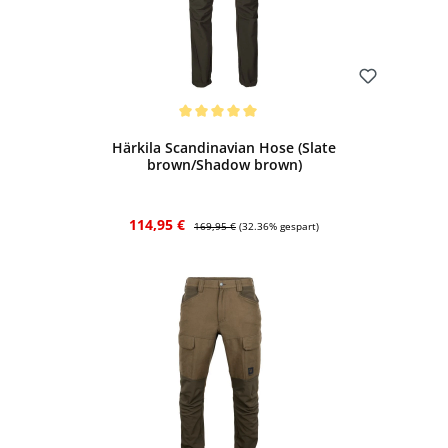
Bewerten
Durchschnittliche Bewertung von 5 von 5 Sternen
Härkila Scandinavian Hose (Slate
brown/Shadow brown)
Verkaufspreis:
Regulärer Preis:
114,95 €
169,95 €
(32.36% gespart)