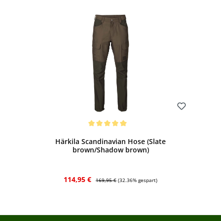
Bewerten
Durchschnittliche Bewertung von 5 von 5 Sternen
Härkila Scandinavian Hose (Slate
brown/Shadow brown)
Verkaufspreis:
Regulärer Preis:
114,95 €
169,95 €
(32.36% gespart)