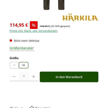
114,95 €
%
169,95 €
(32.36% gespart)
Preise inkl. MwSt. zzgl. Versandkosten
Nicht mehr lieferbar
Größenberater
auswählen
Größe
48
56
(Diese Option ist zurzeit nicht verfügbar.)
(Diese Option ist zurzeit nicht verfügbar.)
Produkt Anzahl: Gib den gewünschten Wert ein oder benutze die Schaltfläche
In den Warenkorb