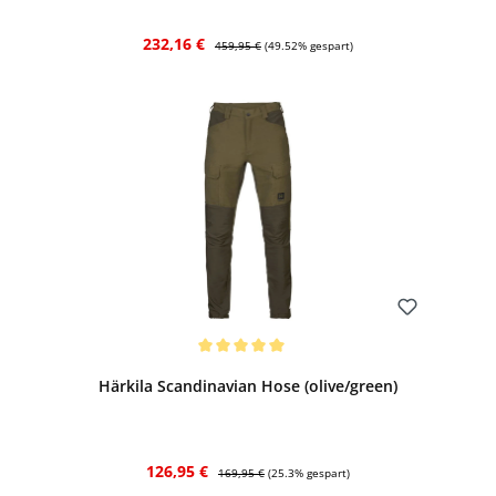
Verkaufspreis:
Regulärer Preis:
232,16 €
459,95 €
(49.52% gespart)
Bewerten
Durchschnittliche Bewertung von 5 von 5 Sternen
Härkila Scandinavian Hose (olive/green)
Verkaufspreis:
Regulärer Preis:
126,95 €
169,95 €
(25.3% gespart)