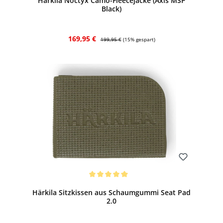
Härkila Noctyx Camo-Fleecejacke (Axis MSP
Black)
Verkaufspreis:
Regulärer Preis:
169,95 €
199,95 €
(15% gespart)
Bewerten
Durchschnittliche Bewertung von 5 von 5 Sternen
Härkila Sitzkissen aus Schaumgummi Seat Pad
2.0