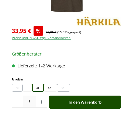
33,95 €
%
39,95 €
(15.02% gespart)
Preise inkl. MwSt. zzgl. Versandkosten
Größenberater
Lieferzeit: 1–2 Werktage
auswählen
Größe
M
L
XL
XXL
3XL
(Diese Option ist zurzeit nicht verfügbar.)
(Diese Option ist zurzeit nicht verfügbar.)
Produkt Anzahl: Gib den gewünschten Wert ein oder benutze die Schaltfläche
In den Warenkorb