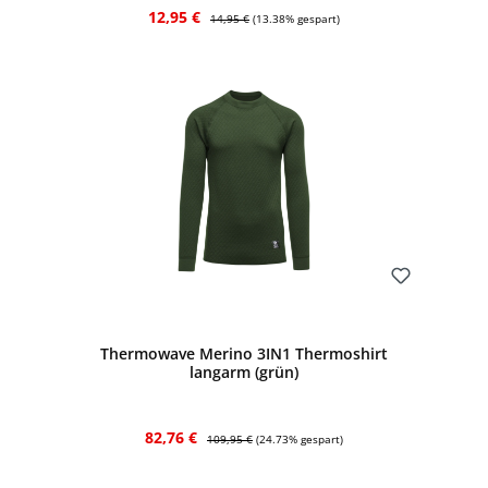
Verkaufspreis:
Regulärer Preis:
12,95 €
14,95 €
(13.38% gespart)
Bewerten
Thermowave Merino 3IN1 Thermoshirt
langarm (grün)
Verkaufspreis:
Regulärer Preis:
82,76 €
109,95 €
(24.73% gespart)