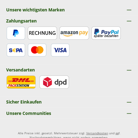
Unsere wichtigsten Marken
Zahlungsarten
PayPal
Rechnung
Amazon Pay
Später Bezahlen
SEPA Lastschrift
Kredit- oder Debitkarte
Versandarten
DHL
DPD
Sicher Einkaufen
Unsere Communities
Alle Preise inkl. gesetzl. Mehrwertsteuer zzgl.
Versandkosten
und ggf.
Nachnahmegebühren, wenn nicht anders angegeben.