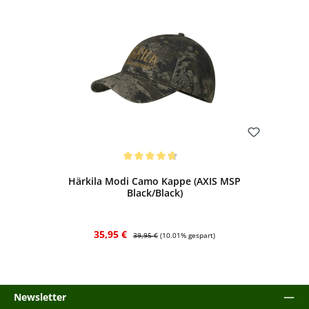
Bewerten
Durchschnittliche Bewertung von 4.67 von 5 Sternen
Härkila Modi Camo Kappe (AXIS MSP
Black/Black)
Verkaufspreis:
Regulärer Preis:
35,95 €
39,95 €
(10.01% gespart)
Newsletter