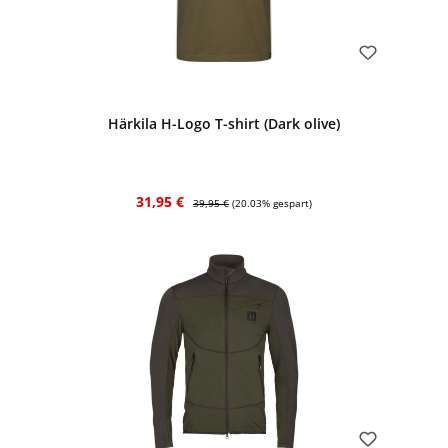
Bewerten
Härkila H-Logo T-shirt (Dark olive)
Verkaufspreis:
Regulärer Preis:
31,95 €
39,95 €
(20.03% gespart)