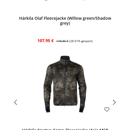
Bewerten
Härkila Olaf Fleecejacke (Willow green/Shadow
grey)
Verkaufspreis:
Regulärer Preis:
107,95 €
149,95 €
(28.01% gespart)
Bewerten