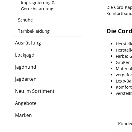
Imprägnierung &
Die Cord-Kap
Geruchstarnung
Komfortband
Schuhe
Die Cord
Tarnbekleidung
Ausrüstung
Herstell
Herstel
Lockjagd
Farbe: G
Größen:
Jagdhund
Material
vorgefo
Jagdarten
Logo-Ba
Komfort
Neu im Sortiment
verstel
Angebote
Marken
Kunde