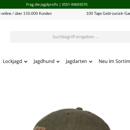
Frag die Jagdprofis
| 0551-99693570
 online / über 150.000 Kunden
100 Tage Geld-zurück-Gar
Lockjagd
Jagdhund
Jagdarten
Neu Im Sorti
erie überspringen