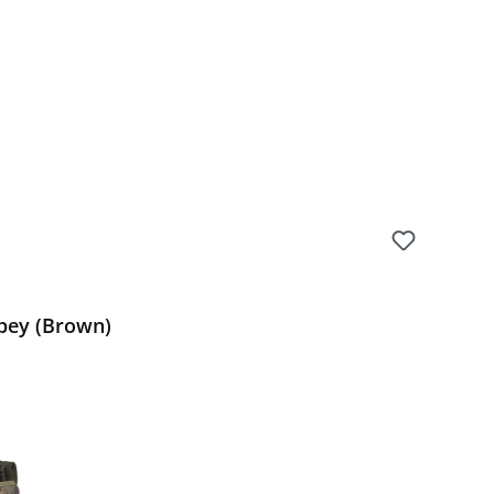
Spey (Brown)
Preis: