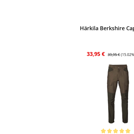
ewerten
Härkila Berkshire Ca
Verkaufspreis:
Regulärer Preis:
33,95 €
39,95 €
(15.02%
ewerten