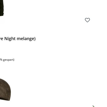
ve Night melange)
:
2% gespart)