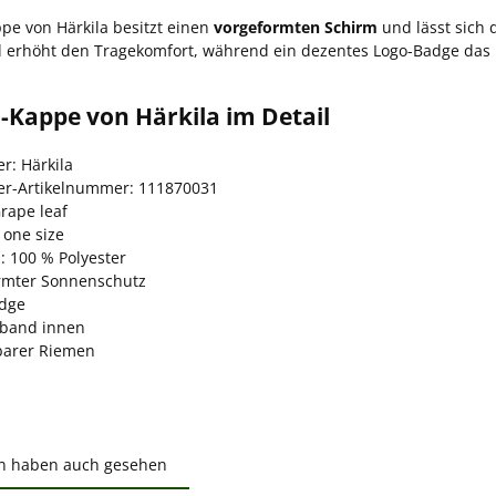
pe von Härkila besitzt einen
vorgeformten Schirm
und lässt sich
 erhöht den Tragekomfort, während ein dezentes Logo-Badge das 
-Kappe von Härkila im Detail
er: Härkila
ler-Artikelnummer: 111870031
rape leaf
 one size
: 100 % Polyester
rmter Sonnenschutz
dge
band innen
lbarer Riemen
n haben auch gesehen