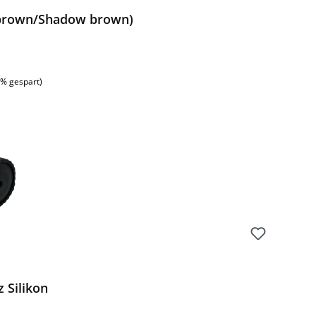
e brown/Shadow brown)
:
6% gespart)
 Silikon