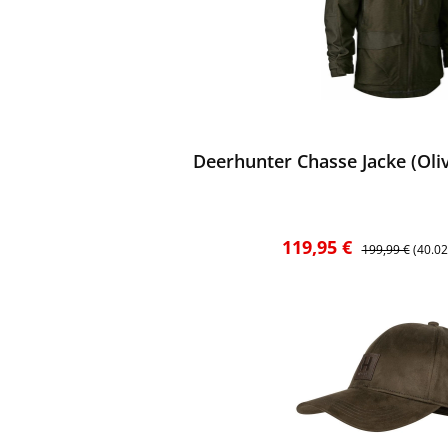
ewerten
Deerhunter Chasse Jacke (Oli
Verkaufspreis:
Regulärer Preis
119,95 €
199,99 €
(40.0