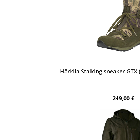
ewerten
Härkila Stalking sneaker GTX 
Regulärer 
249,00 €