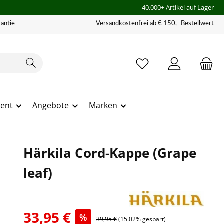
40.000+ Artikel auf Lager
antie
Versandkostenfrei ab € 150,- Bestellwert
ment
Angebote
Marken
Härkila Cord-Kappe (Grape
leaf)
33,95 €
%
39,95 €
(15.02% gespart)