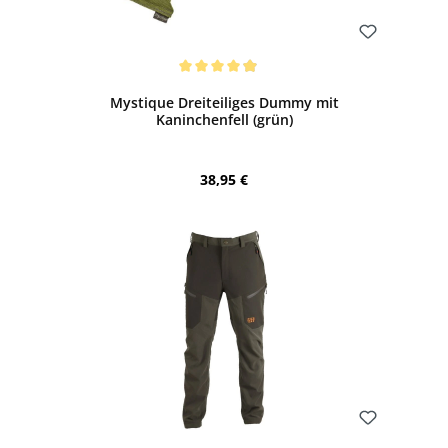
Bewerten
Durchschnittliche Bewertung von 4.91 von 5 Sternen
Mystique Dreiteiliges Dummy mit
Kaninchenfell (grün)
Regulärer Preis:
38,95 €
Bewerten