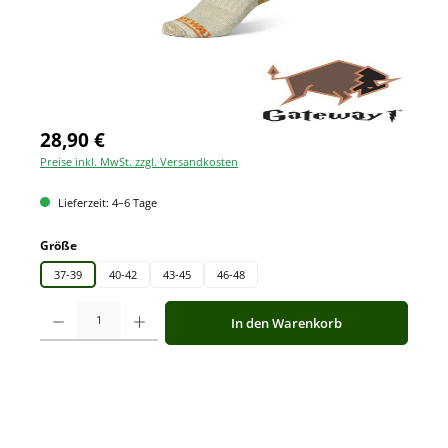
28,90 €
Preise inkl. MwSt. zzgl. Versandkosten
Lieferzeit: 4–6 Tage
auswählen
Größe
37-39
40-42
43-45
46-48
Produkt Anzahl: Gib den gewünschten Wert ein oder benutze die Schaltfläche
In den Warenkorb