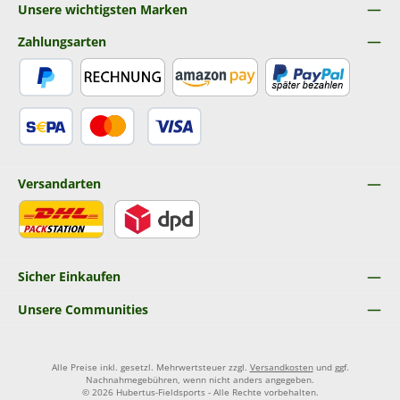
Unsere wichtigsten Marken
Zahlungsarten
PayPal
Rechnung
Amazon Pay
Später Bezahlen
SEPA Lastschrift
Kredit- oder Debitkarte
Versandarten
DHL
DPD
Sicher Einkaufen
Unsere Communities
Alle Preise inkl. gesetzl. Mehrwertsteuer zzgl.
Versandkosten
und ggf.
Nachnahmegebühren, wenn nicht anders angegeben.
© 2026 Hubertus-Fieldsports - Alle Rechte vorbehalten.