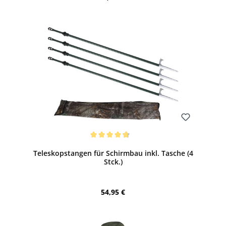
Bewerten
Durchschnittliche Bewertung von 4.8 von 5 Sternen
Teleskopstangen für Schirmbau inkl. Tasche (4
Stck.)
Regulärer Preis:
54,95 €