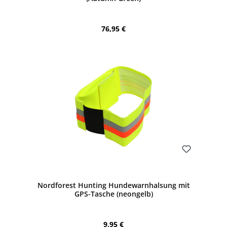
Regulärer Preis:
76,95 €
Bewerten
Nordforest Hunting Hundewarnhalsung mit
GPS-Tasche (neongelb)
Regulärer Preis:
9,95 €