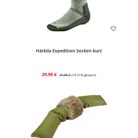
Bewerten
Härkila Expedition Socken kurz
Verkaufspreis:
Regulärer Preis:
29,95 €
34,95 €
(14.31% gespart)