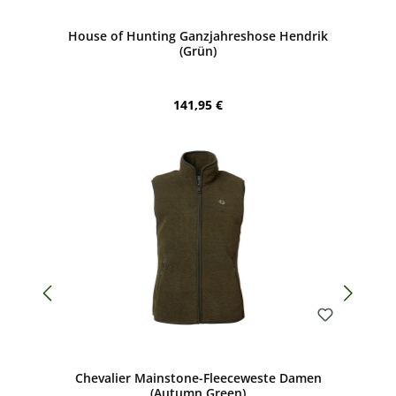
House of Hunting Ganzjahreshose Hendrik
(Grün)
Regulärer Preis:
141,95 €
Bewerten
Chevalier Mainstone-Fleeceweste Damen
(Autumn Green)