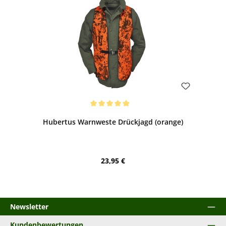
Bewerten
Durchschnittliche Bewertung von 5 von 5 Sternen
Hubertus Warnweste Drückjagd (orange)
Regulärer Preis:
23,95 €
Newsletter
Kundenbewertungen