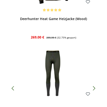
Bewerten
Durchschnittliche Bewertung von 5 von 5 Sternen
Deerhunter Heat Game Heizjacke (Wood)
Verkaufspreis:
Regulärer Preis:
269,00 €
399,99 €
(32.75% gespart)
Bewerten