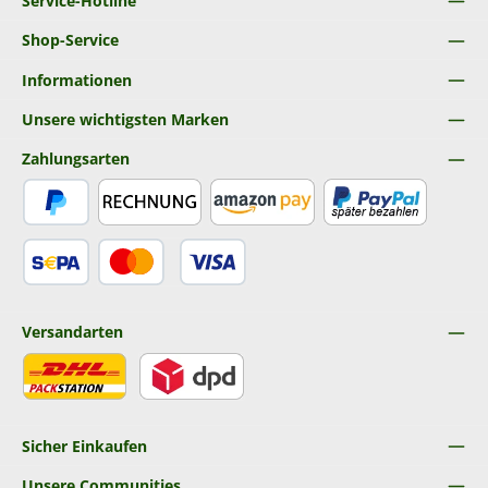
Service-Hotline
Shop-Service
Informationen
Unsere wichtigsten Marken
Zahlungsarten
PayPal
Rechnung
Amazon Pay
Später Bezahlen
SEPA Lastschrift
Kredit- oder Debitkarte
Versandarten
DHL
DPD
Sicher Einkaufen
Unsere Communities