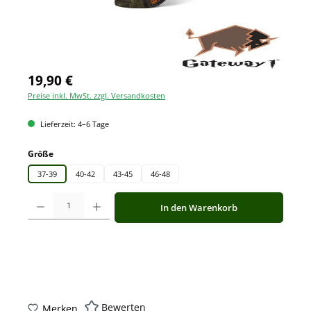
19,90 €
Preise inkl. MwSt. zzgl. Versandkosten
Lieferzeit: 4–6 Tage
auswählen
Größe
37-39
40-42
43-45
46-48
Produkt Anzahl: Gib den gewünschten Wert ein oder benutze die Schaltfläche
In den Warenkorb
Bewerten
Merken