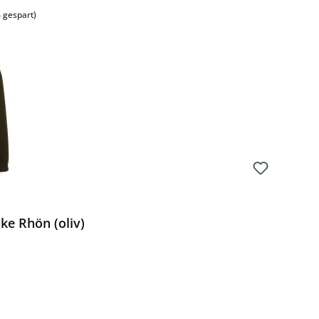
 gespart)
ke Rhön (oliv)
Preis: