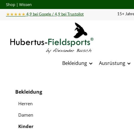
Shop
|
Wissen
 Hauptinhalt springen
Zur Suche springen
Zur Hauptnavigation springen
★★★★★
15+ Jahre
4,9 bei Google / 4,9 bei Trustpilot
Bekleidung
Ausrüstung
Bildergal
Bekleidung
Herren
Damen
Kinder