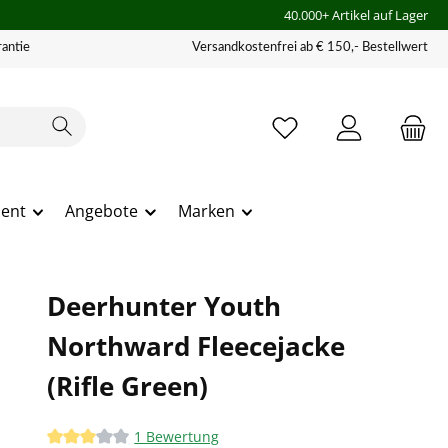
40.000+ Artikel auf Lager
antie
Versandkostenfrei ab € 150,- Bestellwert
ment
Angebote
Marken
Deerhunter Youth
Northward Fleecejacke
(Rifle Green)
1 Bewertung
Durchschnittliche Bewertung von 3 von 5 Sternen