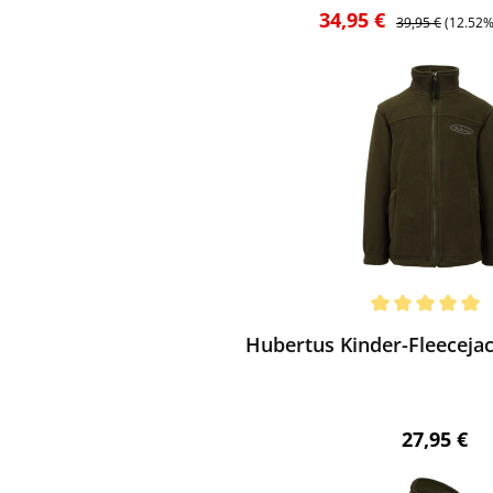
Verkaufspreis:
Regulärer Preis:
34,95 €
39,95 €
(12.52%
ewerten
chnittliche Bewertung von 5 von 5 Sternen
Hubertus Kinder-Fleecejac
Regulärer 
27,95 €