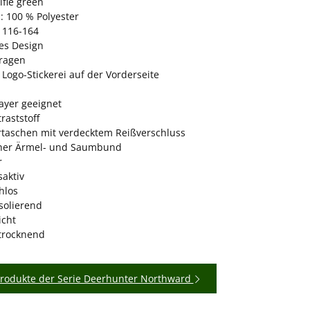
ifle green
: 100 % Polyester
 116-164
es Design
ragen
Logo-Stickerei auf der Vorderseite
ayer geeignet
raststoff
rtaschen mit verdecktem Reißverschluss
cher Ärmel- und Saumbund
r
aktiv
hlos
solierend
icht
 trocknend
Produkte der Serie Deerhunter Northward