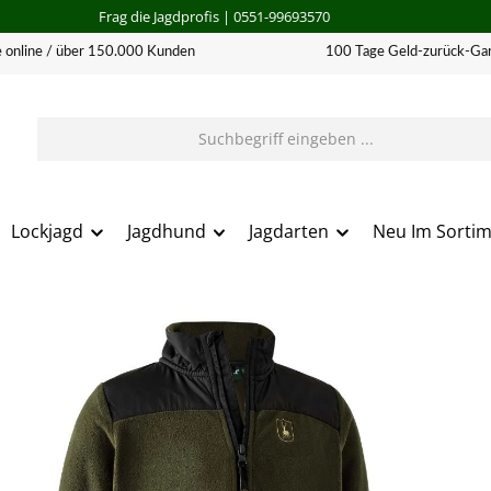
Frag die Jagdprofis
| 0551-99693570
 online / über 150.000 Kunden
100 Tage Geld-zurück-Gar
Lockjagd
Jagdhund
Jagdarten
Neu Im Sorti
erie überspringen