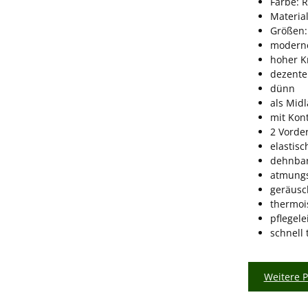
Farbe: R
Material
Größen:
modern
hoher K
dezente 
dünn
als Midl
mit Kont
2 Vorde
elastis
dehnba
atmungs
geräusc
thermoi
pflegele
schnell
Weitere 