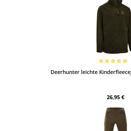
ewerten
chnittliche Bewertung von 5 von 5 Sternen
Deerhunter leichte Kinderfleece
Regulärer 
26,95 €