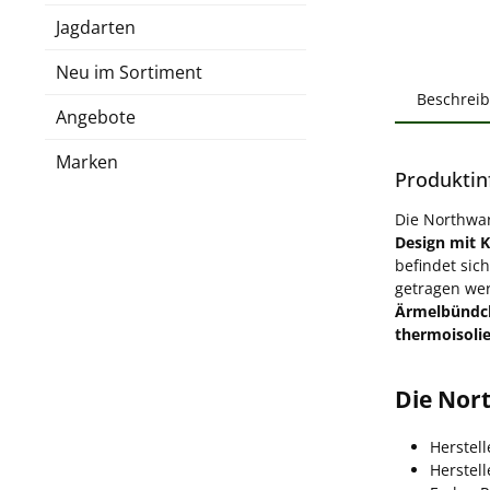
Jagdarten
Neu im Sortiment
Beschrei
Angebote
Marken
Produktin
Die Northwa
Design mit K
befindet sic
getragen wer
Ärmelbündc
thermoisolie
Die Nor
Herstel
Herstel