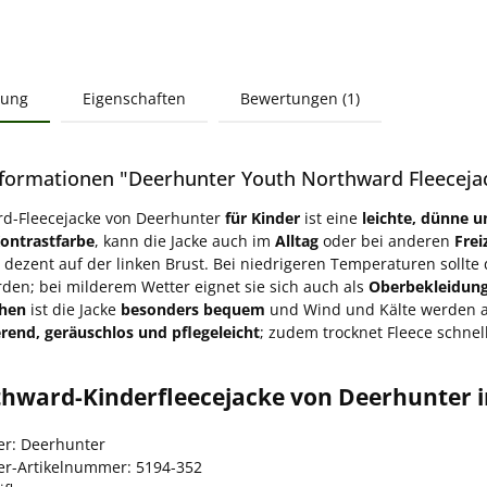
bung
Eigenschaften
Bewertungen (1)
formationen "Deerhunter Youth Northward Fleecejack
rd-Fleecejacke von Deerhunter
für Kinder
ist eine
leichte, dünne 
ontrastfarbe
, kann die Jacke auch im
Alltag
oder bei anderen
Frei
h dezent auf der linken Brust. Bei niedrigeren Temperaturen sollte 
den; bei milderem Wetter eignet sie sich auch als
Oberbekleidun
hen
ist die Jacke
besonders bequem
und Wind und Kälte werden ab
rend, geräuschlos und pflegeleicht
; zudem trocknet Fleece schnell
thward-Kinderfleecejacke von Deerhunter i
ler: Deerhunter
ler-Artikelnummer: 5194-352