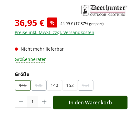
36,95 €
%
44,99 €
(17.87% gespart)
Preise inkl. MwSt. zzgl. Versandkosten
Nicht mehr lieferbar
Größenberater
auswählen
Größe
116
128
140
152
164
(Diese Option ist zurzeit nicht verfügbar.)
(Diese Option ist zurzeit nicht verfügbar.)
(Diese Option ist zurzeit nicht v
Produkt Anzahl: Gib den gewünschten Wert ein oder benutz
In den Warenkorb