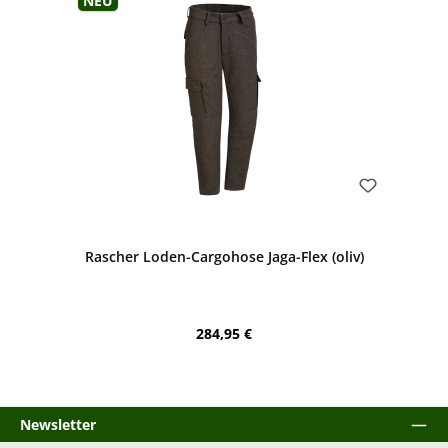
Neu
Bewerten
Rascher Loden-Cargohose Jaga-Flex (oliv)
Regulärer Preis:
284,95 €
Newsletter