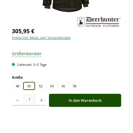
305,95 €
Preise inkl. MwSt. zzgl. Versandkosten
Größenberater
Lieferzeit: 3–5 Tage
auswählen
Größe
48
50
52
54
56
58
Produkt Anzahl: Gib den gewünschten Wert ein oder benutze die Schaltfläche
In den Warenkorb