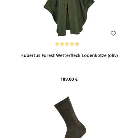
Bewerten
Durchschnittliche Bewertung von 4.75 von 5 Sternen
Hubertus Forest Wetterfleck Lodenkotze (oliv)
Regulärer Preis:
189,00 €