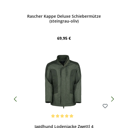
Bewerten
Rascher Kappe Deluxe Schiebermütze
(steingrau-oliv)
Regulärer Preis:
69,95 €
Bewerten
Durchschnittliche Bewertung von 5 von 5 Sternen
Jagdhund Lodenjacke Zwettl 4