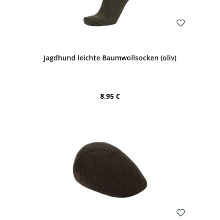
Bewerten
Jagdhund leichte Baumwollsocken (oliv)
Regulärer Preis:
8,95 €