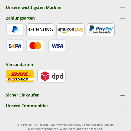
Unsere wichtigsten Marken
Zahlungsarten
PayPal
Rechnung
Amazon Pay
Später Bezahlen
SEPA Lastschrift
Kredit- oder Debitkarte
Versandarten
DHL
DPD
Sicher Einkaufen
Unsere Communities
Alle Preise inkl. gesetzl. Mehrwertsteuer zzgl.
Versandkosten
und ggf.
Nachnahmegebühren, wenn nicht anders angegeben.