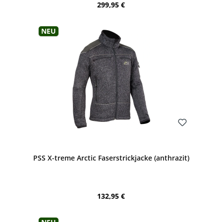
Regulärer Preis:
299,95 €
Neu
Bewerten
PSS X-treme Arctic Faserstrickjacke (anthrazit)
Regulärer Preis:
132,95 €