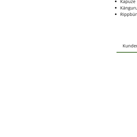
Kapuze 
Känguru
Rippbü
Kunde
Produ
B