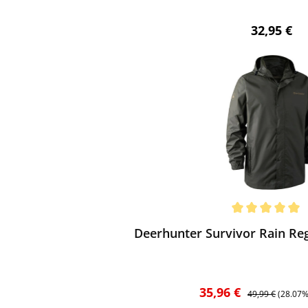
Regulärer 
32,95 €
ewerten
chnittliche Bewertung von 5 von 5 Sternen
Deerhunter Survivor Rain Re
Verkaufspreis:
Regulärer Preis:
35,96 €
49,99 €
(28.07%