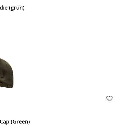
ie (grün)
Preis:
Cap (Green)