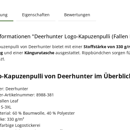
bung
Eigenschaften
Bewertungen
formationen "Deerhunter Logo-Kapuzenpulli (Fallen 
uzenpulli von Deerhunter bietet mit einer
Stoffstärke von 330 g/
ug
und einer
Kängurutasche
ausgestattet. Rippbündchen sorgen fü
zt.
o-Kapuzenpulli von Deerhunter im Überblic
ler: Deerhunter
ler-Artikelnummer: 8988-381
allen Leaf
 S-3XL
erial: 60 % Baumwolle, 40 % Polyester
rke: 330 g/m²
farbige Logostickerei