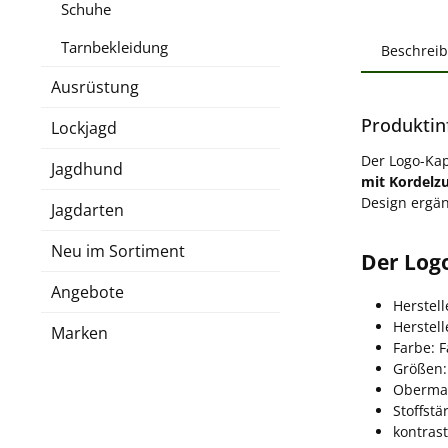
Schuhe
Tarnbekleidung
Beschrei
Ausrüstung
Produktin
Lockjagd
Der Logo-Kap
Jagdhund
mit Kordelz
Design ergän
Jagdarten
Neu im Sortiment
Der Log
Angebote
Herstel
Herstel
Marken
Farbe: F
Größen:
Obermat
Stoffstä
kontrast