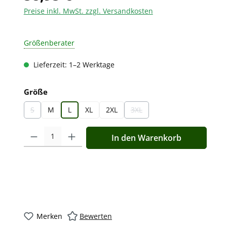
Preise inkl. MwSt. zzgl. Versandkosten
Größenberater
Lieferzeit: 1–2 Werktage
auswählen
Größe
S
M
L
XL
2XL
3XL
(Diese Option ist zurzeit nicht verfügbar.)
(Diese Option ist zurzeit nicht v
Produkt Anzahl: Gib den gewünschten Wert ein oder benutz
In den Warenkorb
Merken
Bewerten