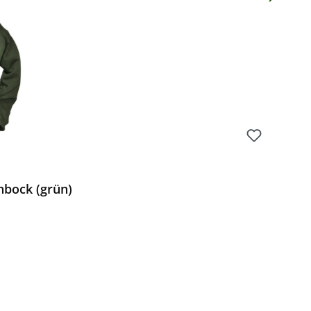
hbock (grün)
Preis: