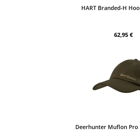
HART Branded-H Hood
Regulärer 
62,95 €
ewerten
Deerhunter Muflon Pro 