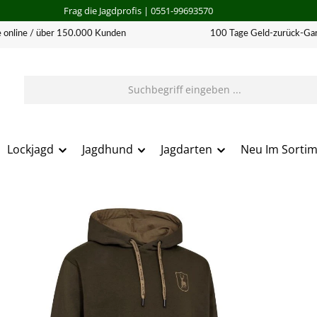
Frag die Jagdprofis
| 0551-99693570
 online / über 150.000 Kunden
100 Tage Geld-zurück-Gar
Lockjagd
Jagdhund
Jagdarten
Neu Im Sorti
erie überspringen