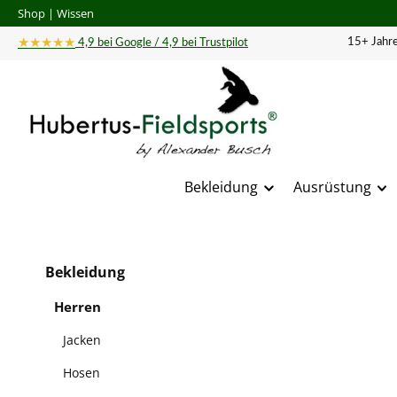
Shop
|
Wissen
 Hauptinhalt springen
Zur Suche springen
Zur Hauptnavigation springen
★★★★★
15+ Jahre
4,9 bei Google / 4,9 bei Trustpilot
Bekleidung
Ausrüstung
Bildergal
Bekleidung
Herren
Jacken
Hosen