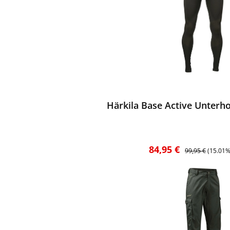
ewerten
Härkila Base Active Unterho
Verkaufspreis:
Regulärer Preis:
84,95 €
99,95 €
(15.01%