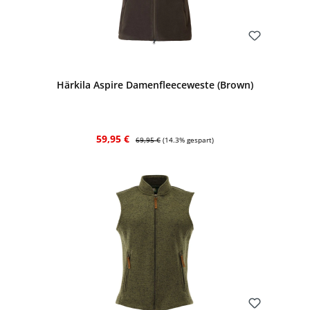
Bewerten
Härkila Aspire Damenfleeceweste (Brown)
Verkaufspreis:
Regulärer Preis:
59,95 €
69,95 €
(14.3% gespart)