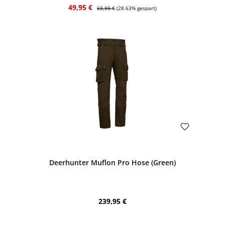
Verkaufspreis:
Regulärer Preis:
49,95 €
69,99 €
(28.63% gespart)
Bewerten
Deerhunter Muflon Pro Hose (Green)
Regulärer Preis:
239,95 €