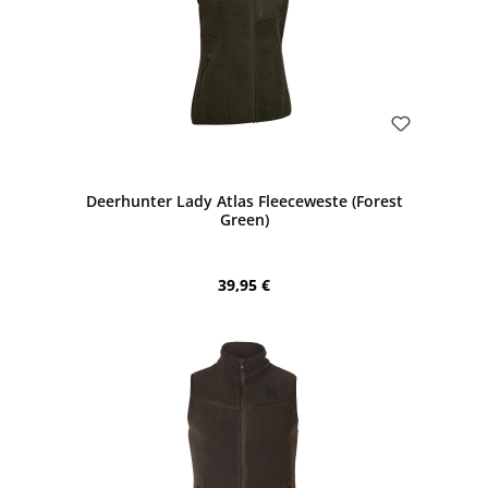
Bewerten
Deerhunter Lady Atlas Fleeceweste (Forest
Green)
Regulärer Preis:
39,95 €