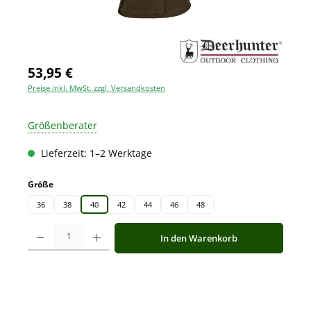
53,95 €
Preise inkl. MwSt. zzgl. Versandkosten
Größenberater
Lieferzeit: 1–2 Werktage
auswählen
Größe
36
38
40
42
44
46
48
Produkt Anzahl: Gib den gewünschten Wert ein oder benutze die Schaltfläche
In den Warenkorb