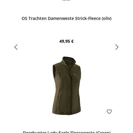
Bewerten
OS Trachten Damenweste Strick-Fleece (oliv)
Regulärer Preis:
49,95 €
Bewerten
Deerhunter Lady Eagle Fleeceweste (Green)