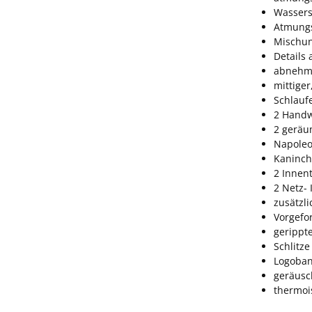
Wassers
Atmungs
Mischun
Details 
abnehm
mittige
Schlauf
2 Handw
2 geräu
Napoleo
Kaninch
2 Innen
2 Netz-
zusätzl
Vorgefo
gerippt
Schlitze
Logoban
geräus
thermoi