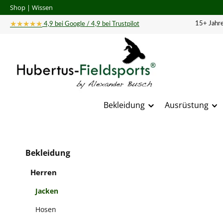
Shop
|
Wissen
 Hauptinhalt springen
Zur Suche springen
Zur Hauptnavigation springen
★★★★★
15+ Jahre
4,9 bei Google / 4,9 bei Trustpilot
Bekleidung
Ausrüstung
Bildergal
Bekleidung
Herren
Jacken
Hosen