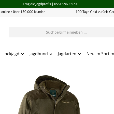
Frag die Jagdprofis
| 0551-99693570
 online / über 150.000 Kunden
100 Tage Geld-zurück-Gar
Lockjagd
Jagdhund
Jagdarten
Neu Im Sorti
erie überspringen