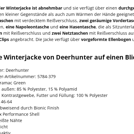
er Winterjacke ist abnehmbar
und sie verfügt über einen
durchg
n kleiner Gegenstände als auch zum Wärmen der Hände geeignet. 
aschen
mit verdecktem Reißverschluss,
zwei geräumige Vordertas
en,
eine Napoleontasche
und
eine Hasentasche
, die als Sitzunter
n
mit Reißverschluss und
zwei Netztaschen
mit Reißverschluss au
Clips
angebracht. Die Jacke verfügt über
vorgeformte Ellenbogen
e Winterjacke von Deerhunter auf einen Bli
ler: Deerhunter
ler-Artikelnummer: 5784-379
Tramac Green
l außen: 85 % Polyester, 15 % Polyamid
l Kontrastgewebe, Futter und Füllung: 100 % Polyester
 46-64
bweisend durch Bionic Finish
x Performance Shell
ißte Nähte
icht
aktiv