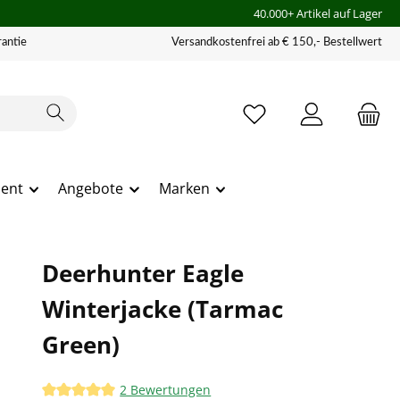
40.000+ Artikel auf Lager
antie
Versandkostenfrei ab € 150,- Bestellwert
ment
Angebote
Marken
Deerhunter Eagle
Winterjacke (Tarmac
Green)
2 Bewertungen
Durchschnittliche Bewertung von 5 von 5 Sternen