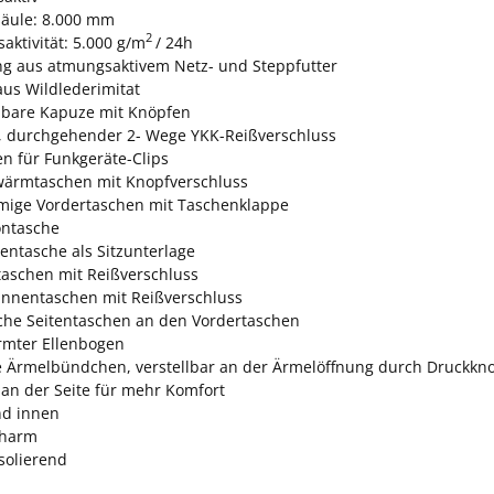
äule: 8.000 mm
2
aktivität: 5.000 g/m
/ 24h
g aus atmungsaktivem Netz- und Steppfutter
aus Wildlederimitat
bare Kapuze mit Knöpfen
r, durchgehender 2- Wege YKK-Reißverschluss
en für Funkgeräte-Clips
ärmtaschen mit Knopfverschluss
mige Vordertaschen mit Taschenklappe
ntasche
entasche als Sitzunterlage
taschen mit Reißverschluss
 Innentaschen mit Reißverschluss
iche Seitentaschen an den Vordertaschen
rmter Ellenbogen
e Ärmelbündchen, verstellbar an der Ärmelöffnung durch Druckkn
 an der Seite für mehr Komfort
d innen
charm
solierend