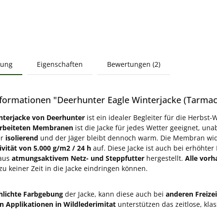
bung
Eigenschaften
Bewertungen (2)
formationen "Deerhunter Eagle Winterjacke (Tarmac
nterjacke von Deerhunter
ist ein idealer Begleiter für die Herbst
arbeiteten Membranen
ist die Jacke für jedes Wetter geeignet, un
er
isolierend
und der Jäger bleibt dennoch warm. Die Membran wid
ität von 5.000 g/m2 / 24 h
auf. Diese Jacke ist auch bei erhöhte
 aus
atmungsaktivem Netz- und Steppfutter
hergestellt.
Alle vorh
zu keiner Zeit in die Jacke eindringen können.
hlichte Farbgebung
der Jacke, kann diese auch bei
anderen Freizei
 Applikationen in Wildlederimitat
unterstützen das zeitlose, kla