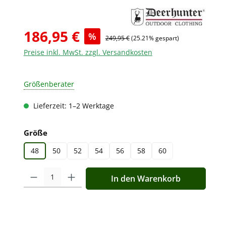
186,95 €
%
249,95 €
(25.21% gespart)
Preise inkl. MwSt. zzgl. Versandkosten
Größenberater
Lieferzeit: 1–2 Werktage
auswählen
Größe
48
50
52
54
56
58
60
Produkt Anzahl: Gib den gewünschten Wert ein oder benutz
In den Warenkorb