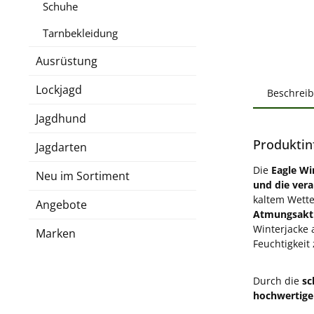
Schuhe
Tarnbekleidung
Ausrüstung
Lockjagd
Beschrei
Jagdhund
Produktin
Jagdarten
Die
Eagle Wi
Neu im Sortiment
und die ver
kaltem Wett
Angebote
Atmungsaktiv
Winterjacke
Marken
Feuchtigkeit 
Durch die
sc
hochwertigen