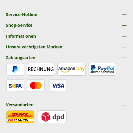
Service-Hotline
Shop-Service
Informationen
Unsere wichtigsten Marken
Zahlungsarten
PayPal
Rechnung
Amazon Pay
Später Bezahlen
SEPA Lastschrift
Kredit- oder Debitkarte
Versandarten
DHL
DPD