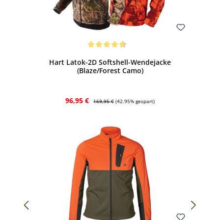
Bewerten
Durchschnittliche Bewertung von 4.7 von 5 Sternen
Hart Latok-2D Softshell-Wendejacke
(Blaze/Forest Camo)
Verkaufspreis:
Regulärer Preis:
96,95 €
169,95 €
(42.95% gespart)