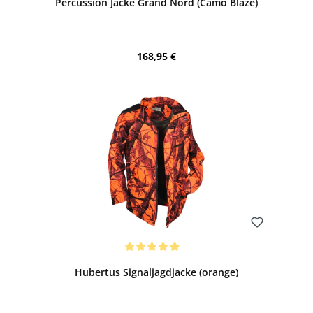
Percussion Jacke Grand Nord (Camo Blaze)
Regulärer Preis:
168,95 €
Bewerten
Durchschnittliche Bewertung von 5 von 5 Sternen
Hubertus Signaljagdjacke (orange)