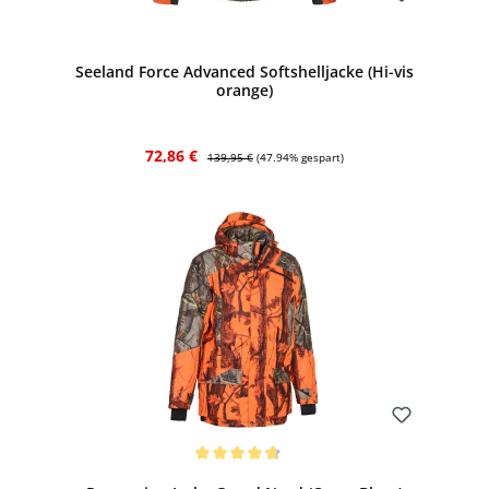
Bewerten
Seeland Force Advanced Softshelljacke (Hi-vis
orange)
Verkaufspreis:
Regulärer Preis:
72,86 €
139,95 €
(47.94% gespart)
Bewerten
Durchschnittliche Bewertung von 4.79 von 5 Sternen