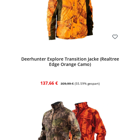
Bewerten
Deerhunter Explore Transition Jacke (Realtree
Edge Orange Camo)
Verkaufspreis:
Regulärer Preis:
137,66 €
309,99 €
(55.59% gespart)