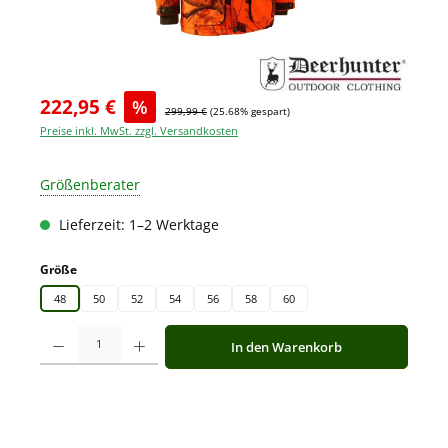
222,95 €
%
299,99 €
(25.68% gespart)
Preise inkl. MwSt. zzgl. Versandkosten
Größenberater
Lieferzeit: 1–2 Werktage
auswählen
Größe
48
50
52
54
56
58
60
Produkt Anzahl: Gib den gewünschten Wert ein oder benutze die Schaltfläche
In den Warenkorb