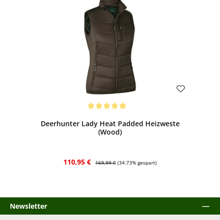
Bewerten
Durchschnittliche Bewertung von 5 von 5 Sternen
Deerhunter Lady Heat Padded Heizweste
(Wood)
Verkaufspreis:
Regulärer Preis:
110,95 €
169,99 €
(34.73% gespart)
Newsletter