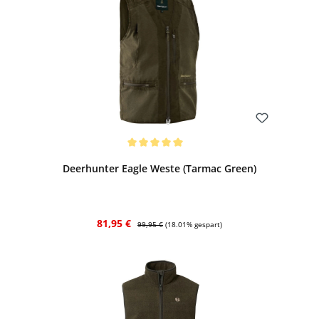
Bewerten
Durchschnittliche Bewertung von 5 von 5 Sternen
Deerhunter Eagle Weste (Tarmac Green)
Verkaufspreis:
Regulärer Preis:
81,95 €
99,95 €
(18.01% gespart)