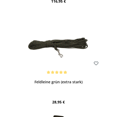
Regulärer Preis:
116,95 €
Bewerten
Durchschnittliche Bewertung von 5 von 5 Sternen
Feldleine grün (extra stark)
Regulärer Preis:
28,95 €