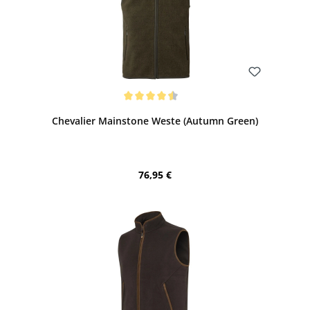
Bewerten
Durchschnittliche Bewertung von 4.5 von 5 Sternen
Chevalier Mainstone Weste (Autumn Green)
Regulärer Preis:
76,95 €