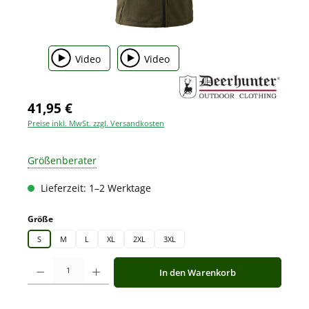
Video
Video
41,95 €
Preise inkl. MwSt. zzgl. Versandkosten
Größenberater
Lieferzeit: 1–2 Werktage
auswählen
Größe
S
M
L
XL
2XL
3XL
Produkt Anzahl: Gib den gewünschten Wert ein oder benutze die Schaltfläche
In den Warenkorb