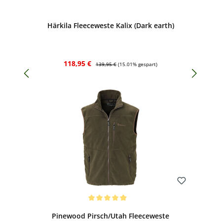
Bewerten
Härkila Fleeceweste Kalix (Dark earth)
Verkaufspreis:
Regulärer Preis:
118,95 €
139,95 €
(15.01% gespart)
Bewerten
Durchschnittliche Bewertung von 5 von 5 Sternen
Pinewood Pirsch/Utah Fleeceweste