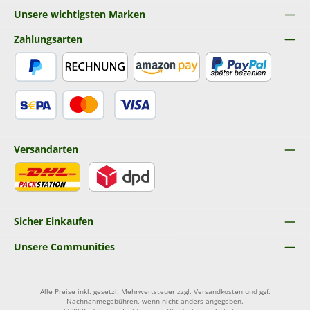
Unsere wichtigsten Marken
Zahlungsarten
PayPal
Rechnung
Amazon Pay
Später Bezahlen
SEPA Lastschrift
Kredit- oder Debitkarte
Versandarten
DHL
DPD
Sicher Einkaufen
Unsere Communities
Alle Preise inkl. gesetzl. Mehrwertsteuer zzgl.
Versandkosten
und ggf.
Nachnahmegebühren, wenn nicht anders angegeben.