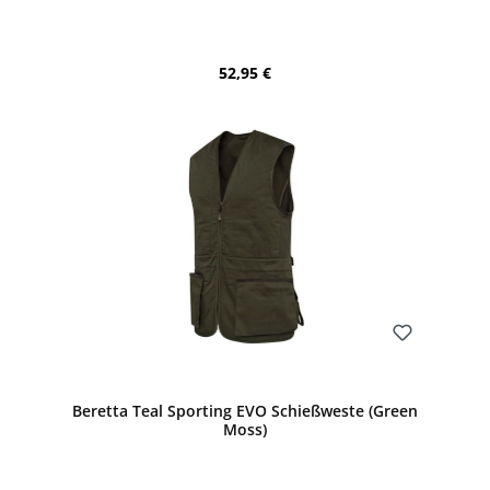
Regulärer Preis:
52,95 €
Bewerten
Beretta Teal Sporting EVO Schießweste (Green
Moss)