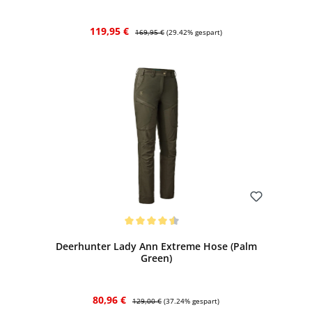
Verkaufspreis:
Regulärer Preis:
119,95 €
169,95 €
(29.42% gespart)
Bewerten
Durchschnittliche Bewertung von 4.5 von 5 Sternen
Deerhunter Lady Ann Extreme Hose (Palm
Green)
Verkaufspreis:
Regulärer Preis:
80,96 €
129,00 €
(37.24% gespart)