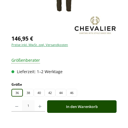
146,95 €
Preise inkl. MwSt. zzgl. Versandkosten
Größenberater
Lieferzeit: 1–2 Werktage
auswählen
Größe
36
38
40
42
44
46
Produkt Anzahl: Gib den gewünschten Wert ein oder benutze die Schaltfläche
In den Warenkorb