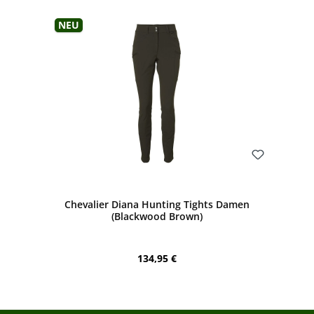
Neu
Bewerten
Chevalier Diana Hunting Tights Damen
(Blackwood Brown)
Regulärer Preis:
134,95 €