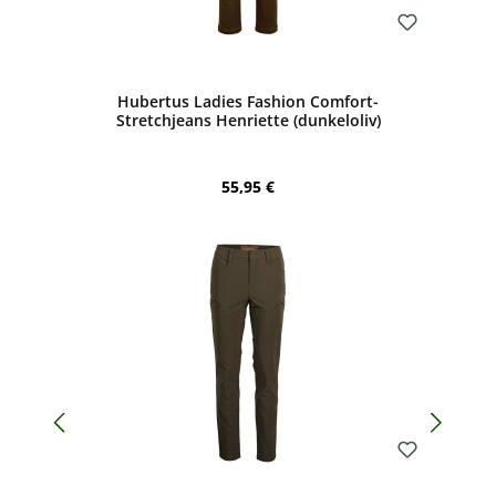
Bewerten
Hubertus Ladies Fashion Comfort-
Stretchjeans Henriette (dunkeloliv)
Regulärer Preis:
55,95 €
Bewerten