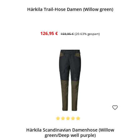
Härkila Trail-Hose Damen (Willow green)
Verkaufspreis:
Regulärer Preis:
126,95 €
159,95 €
(20.63% gespart)
Bewerten
Durchschnittliche Bewertung von 5 von 5 Sternen
Härkila Scandinavian Damenhose (Willow
green/Deep well purple)