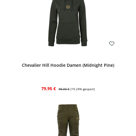
Bewerten
Chevalier Hill Hoodie Damen (Midnight Pine)
Verkaufspreis:
Regulärer Preis:
79,95 €
99,00 €
(19.24% gespart)